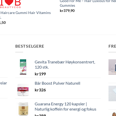
Good For Me – Hair Luxious for h
Gummies
kr
379,90
 Haircare Gummi Hair Vitamins
.
1,50
BESTSELGERE
FR
Gevita Tranebær Høykonsentrert,
120 stk.
kr
199
slar
Bär Boost Pulver Naturell
kr
326
Guarana Energy 120 kapsler |
Naturlig koffein for energi og fokus
kr
389