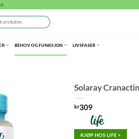
DD
ER
BEHOV OG FUNKSJON
LIVSFASER
Solaray Cranacti
309
kr
KJØP HOS LIFE >