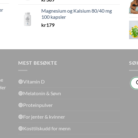
er
Magnesium og Kalsium 80/40 mg
100 kapsler
kr
179
MEST BESØKTE
SØ
Pro
ne
🟢Vitamin D
sea
Her
🟢Melatonin & Søvn
🟢Proteinpulver
🟢For jenter & kvinner
🟢Kosttilskudd for menn