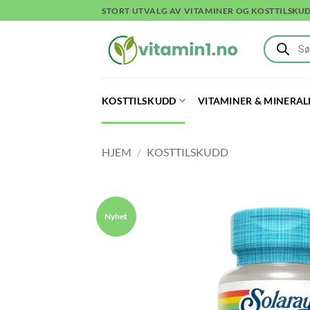
Skip
STORT UTVALG AV VITAMINER OG KOSTTILSKU
to
Products
content
search
KOSTTILSKUDD
VITAMINER & MINERAL
HJEM
/
KOSTTILSKUDD