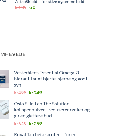
enne
ArtroShield – for stive og ømme ledd
Opprinnelig
Nåværende
kr
239
kr
0
pris
pris
Longo Vital 50+ 180 s
var:
er:
kr239.
kr0.
kr
189,75
EMHEVEDE
Vesterålens Essential Omega-3 -
bidrar til sunt hjerte, hjerne og godt
syn
Opprinnelig
Nåværende
kr
498
kr
249
pris
pris
Oslo Skin Lab The Solution
var:
er:
kollagenpulver - reduserer rynker og
kr498.
kr249.
gir en glattere hud
Opprinnelig
Nåværende
kr
649
kr
259
pris
pris
Royal Tan betakaroten - for en
var:
er: