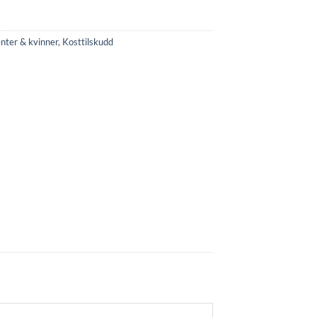
enter & kvinner
,
Kosttilskudd