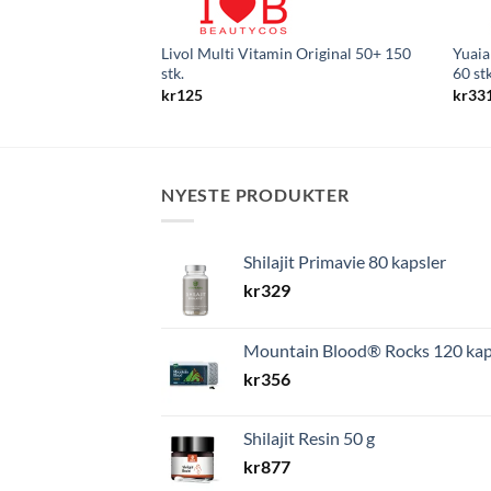
Livol Multi Vitamin Original 50+ 150
Yuaia
stk.
60 stk
kr
125
kr
33
NYESTE PRODUKTER
Shilajit Primavie 80 kapsler
kr
329
Mountain Blood® Rocks 120 kap
kr
356
Shilajit Resin 50 g
kr
877