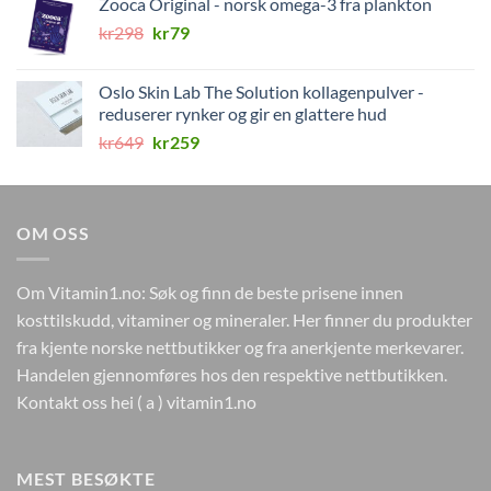
Zooca Original - norsk omega-3 fra plankton
var:
er:
Opprinnelig
Nåværende
kr
298
kr498.
kr
79
kr249.
pris
pris
var:
er:
Oslo Skin Lab The Solution kollagenpulver -
kr298.
kr79.
reduserer rynker og gir en glattere hud
Opprinnelig
Nåværende
kr
649
kr
259
pris
pris
var:
er:
kr649.
kr259.
OM OSS
Om Vitamin1.no: Søk og finn de beste prisene innen
kosttilskudd, vitaminer og mineraler. Her finner du produkter
fra kjente norske nettbutikker og fra anerkjente merkevarer.
Handelen gjennomføres hos den respektive nettbutikken.
Kontakt oss hei ( a ) vitamin1.no
MEST BESØKTE