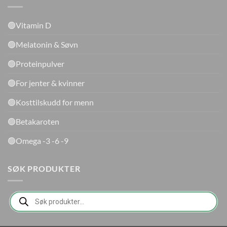
🟢Vitamin D
🟢Melatonin & Søvn
🟢Proteinpulver
🟢For jenter & kvinner
🟢Kosttilskudd for menn
🟢Betakaroten
🟢Omega -3 -6 -9
SØK PRODUKTER
Products
search