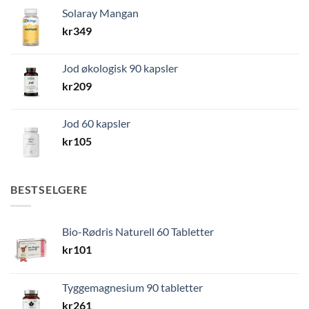
Solaray Mangan
kr
349
Jod økologisk 90 kapsler
kr
209
Jod 60 kapsler
kr
105
BESTSELGERE
Bio-Rødris Naturell 60 Tabletter
kr
101
Tyggemagnesium 90 tabletter
kr
261