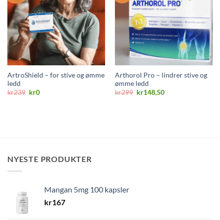
ArtroShield – for stive og ømme
Arthorol Pro – lindrer stive og
ledd
ømme ledd
Opprinnelig
Nåværende
Opprinnelig
Nåværende
kr
239
kr
0
kr
299
kr
148,50
pris
pris
pris
pris
var:
er:
var:
er:
kr239.
kr0.
kr299.
kr148,50.
NYESTE PRODUKTER
Mangan 5mg 100 kapsler
kr
167