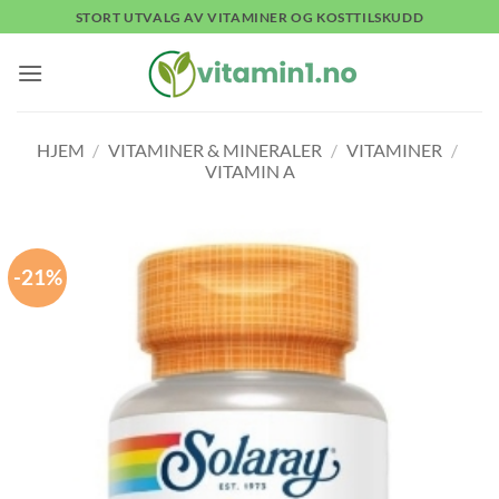
Skip
STORT UTVALG AV VITAMINER OG KOSTTILSKUDD
to
content
HJEM
/
VITAMINER & MINERALER
/
VITAMINER
/
VITAMIN A
-21%