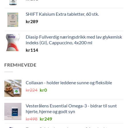
SHIFT Kalsium Extra tabletter, 60 stk.
kr
289
Diasip Fullverdig næringsdrikk med lav glykemisk
indeks (GI), Cappuccino, 4x200 ml
kr
114
FREMHEVEDE
Collaxan - holder leddene sunne og fleksible
Opprinnelig
Nåværende
kr
224
kr
0
pris
pris
var:
er:
Vesterålens Essential Omega-3 - bidrar til sunt
kr224.
kr0.
hjerte, hjerne og godt syn
Opprinnelig
Nåværende
kr
498
kr
249
pris
pris