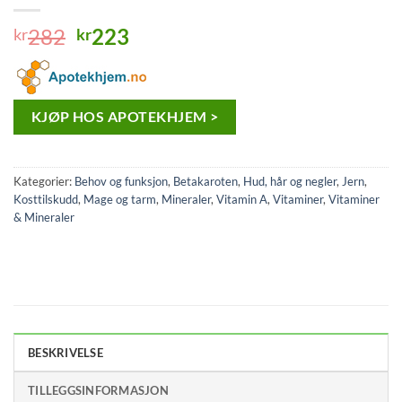
Opprinnelig
Nåværende
282
223
kr
kr
pris
pris
var:
er:
kr282.
kr223.
KJØP HOS APOTEKHJEM >
Kategorier:
Behov og funksjon
,
Betakaroten
,
Hud, hår og negler
,
Jern
,
Kosttilskudd
,
Mage og tarm
,
Mineraler
,
Vitamin A
,
Vitaminer
,
Vitaminer
& Mineraler
BESKRIVELSE
TILLEGGSINFORMASJON