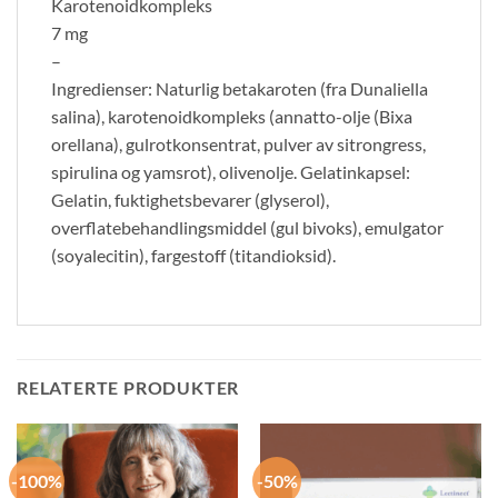
Karotenoidkompleks
7 mg
–
Ingredienser: Naturlig betakaroten (fra Dunaliella
salina), karotenoidkompleks (annatto-olje (Bixa
orellana), gulrotkonsentrat, pulver av sitrongress,
spirulina og yamsrot), olivenolje. Gelatinkapsel:
Gelatin, fuktighetsbevarer (glyserol),
overflatebehandlingsmiddel (gul bivoks), emulgator
(soyalecitin), fargestoff (titandioksid).
RELATERTE PRODUKTER
-100%
-50%