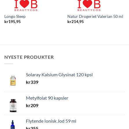
Longo Sleep
Natur Drogeriet Valerian 50 ml
kr
195,95
kr
214,95
NYESTE PRODUKTER
Solaray Kalsium Glysinat 120 kpsl
kr
339
Metylfolat 90 kapsler
kr
209
Flytende Ionisk Jod 59 ml
kr
355