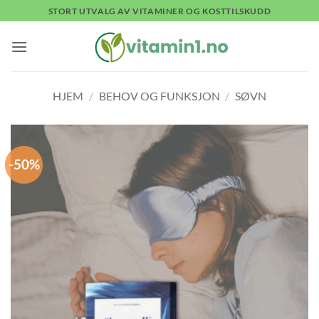
Skip
STORT UTVALG AV VITAMINER OG KOSTTILSKUDD
to
content
HJEM
/
BEHOV OG FUNKSJON
/
SØVN
-50%