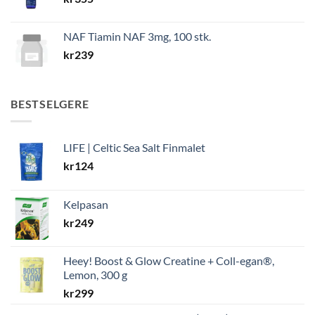
NAF Tiamin NAF 3mg, 100 stk.
kr
239
BESTSELGERE
LIFE | Celtic Sea Salt Finmalet
kr
124
Kelpasan
kr
249
Heey! Boost & Glow Creatine + Coll-egan®,
Lemon, 300 g
kr
299