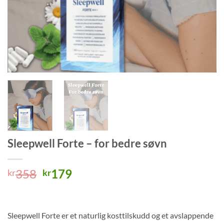
Sleepwell Forte – for bedre søvn
Opprinnelig
Nåværende
358
179
kr
kr
pris
pris
var:
er:
kr358.
kr179.
Sleepwell Forte er et naturlig kosttilskudd og et avslappende