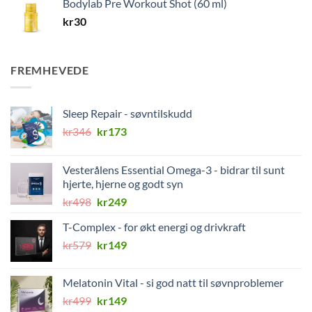
Bodylab Pre Workout Shot (60 ml)
kr
30
FREMHEVEDE
Sleep Repair - søvntilskudd
Opprinnelig
Nåværende
kr
346
kr
173
pris
pris
var:
er:
Vesterålens Essential Omega-3 - bidrar til sunt
kr346.
kr173.
hjerte, hjerne og godt syn
Opprinnelig
Nåværende
kr
498
kr
249
pris
pris
T-Complex - for økt energi og drivkraft
var:
er:
Opprinnelig
Nåværende
kr
579
kr498.
kr
149
kr249.
pris
pris
var:
er:
Melatonin Vital - si god natt til søvnproblemer
kr579.
kr149.
Opprinnelig
Nåværende
kr
499
kr
149