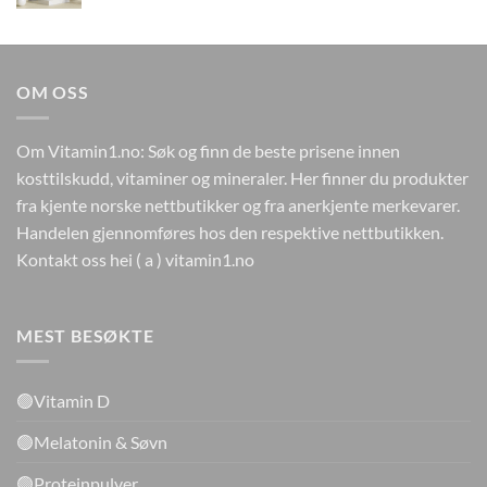
pris
pris
var:
er:
kr499.
kr149.
OM OSS
Om Vitamin1.no: Søk og finn de beste prisene innen
kosttilskudd, vitaminer og mineraler. Her finner du produkter
fra kjente norske nettbutikker og fra anerkjente merkevarer.
Handelen gjennomføres hos den respektive nettbutikken.
Kontakt oss hei ( a ) vitamin1.no
MEST BESØKTE
🟢Vitamin D
🟢Melatonin & Søvn
🟢Proteinpulver