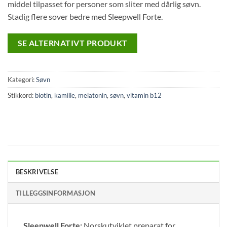
middel tilpasset for personer som sliter med dårlig søvn.
Stadig flere sover bedre med Sleepwell Forte.
SE ALTERNATIVT PRODUKT
Kategori:
Søvn
Stikkord:
biotin
,
kamille
,
melatonin
,
søvn
,
vitamin b12
BESKRIVELSE
TILLEGGSINFORMASJON
Sleepwell Forte:
Norskutviklet preparat for