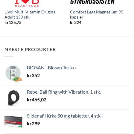
Livol Multi Vitamin Original
Comfort Legs Magnesium 90
Adult 150 stk.
kapsler
kr
125,75
kr
324
NYESTE PRODUKTER
BIOSAN | Biosan Testo+
kr
352
Rebel Ball Ring with Vibration, 1 stk.
kr
465,02
Sildenafil Krka 50 mg tabletter, 4 stk.
kr
299