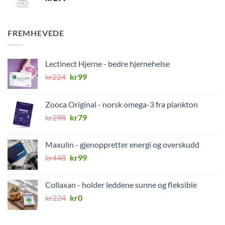
FREMHEVEDE
Lectinect Hjerne - bedre hjernehelse
Opprinnelig
Nåværende
kr
224
kr
99
pris
pris
var:
er:
Zooca Original - norsk omega-3 fra plankton
kr224.
kr99.
Opprinnelig
Nåværende
kr
298
kr
79
pris
pris
var:
er:
Maxulin - gjenoppretter energi og overskudd
kr298.
kr79.
Opprinnelig
Nåværende
kr
448
kr
99
pris
pris
var:
er:
Collaxan - holder leddene sunne og fleksible
kr448.
kr99.
Opprinnelig
Nåværende
kr
224
kr
0
pris
pris
var:
er: