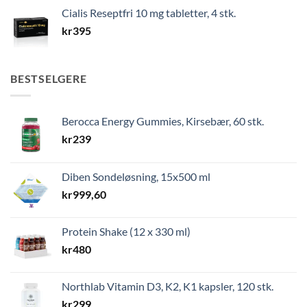
Cialis Reseptfri 10 mg tabletter, 4 stk.
kr
395
BESTSELGERE
Berocca Energy Gummies, Kirsebær, 60 stk.
kr
239
Diben Sondeløsning, 15x500 ml
kr
999,60
Protein Shake (12 x 330 ml)
kr
480
Northlab Vitamin D3, K2, K1 kapsler, 120 stk.
kr
299