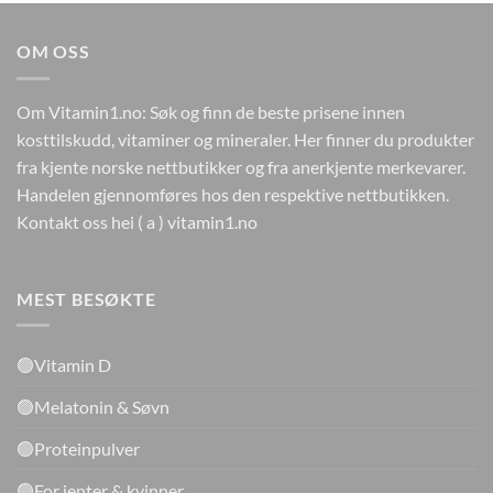
kr224.
kr0.
OM OSS
Om Vitamin1.no: Søk og finn de beste prisene innen
kosttilskudd, vitaminer og mineraler. Her finner du produkter
fra kjente norske nettbutikker og fra anerkjente merkevarer.
Handelen gjennomføres hos den respektive nettbutikken.
Kontakt oss hei ( a ) vitamin1.no
MEST BESØKTE
🟢Vitamin D
🟢Melatonin & Søvn
🟢Proteinpulver
🟢For jenter & kvinner