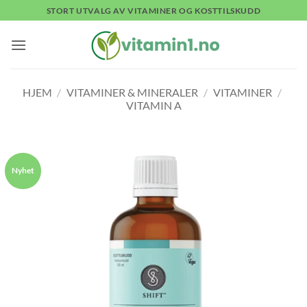
Skip
STORT UTVALG AV VITAMINER OG KOSTTILSKUDD
to
content
HJEM
/
VITAMINER & MINERALER
/
VITAMINER
/
VITAMIN A