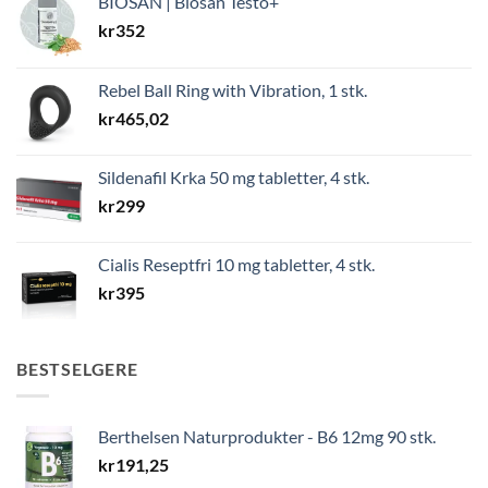
BIOSAN | Biosan Testo+
kr
352
Rebel Ball Ring with Vibration, 1 stk.
kr
465,02
Sildenafil Krka 50 mg tabletter, 4 stk.
kr
299
Cialis Reseptfri 10 mg tabletter, 4 stk.
kr
395
BESTSELGERE
Berthelsen Naturprodukter - B6 12mg 90 stk.
kr
191,25