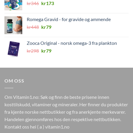
Opprinnelig
Nåværende
kr
346
kr649.
kr
173
kr259.
pris
pris
var:
er:
Romega Gravid - for gravide og ammende
kr346.
kr173.
Opprinnelig
Nåværende
kr
448
kr
79
pris
pris
var:
er:
Zooca Original - norsk omega-3 fra plankton
kr448.
kr79.
Opprinnelig
Nåværende
kr
298
kr
79
pris
pris
var:
er:
kr298.
kr79.
OM OSS
Om Vitamin1.no: Søk og finn de beste prisene innen
kosttilskudd, vitaminer og mineraler. Her finner du produkter
fra kjente norske nettbutikker og fra anerkjente merkevarer.
Handelen gjennomføres hos den respektive nettbutikken.
Kontakt oss hei ( a ) vitamin1.no