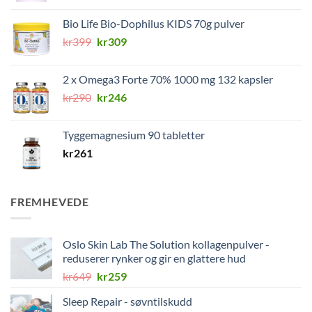
Bio Life Bio-Dophilus KIDS 70g pulver
Opprinnelig
Nåværende
kr
399
kr
309
pris
pris
var:
er:
2 x Omega3 Forte 70% 1000 mg 132 kapsler
kr399.
kr309.
Opprinnelig
Nåværende
kr
290
kr
246
pris
pris
var:
er:
Tyggemagnesium 90 tabletter
kr290.
kr246.
kr
261
FREMHEVEDE
Oslo Skin Lab The Solution kollagenpulver -
reduserer rynker og gir en glattere hud
Opprinnelig
Nåværende
kr
649
kr
259
pris
pris
Sleep Repair - søvntilskudd
var:
er: