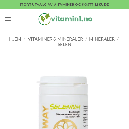
Skip
STORT UTVALG AV VITAMINER OG KOSTTILSKUDD
to
content
HJEM
/
VITAMINER & MINERALER
/
MINERALER
/
SELEN