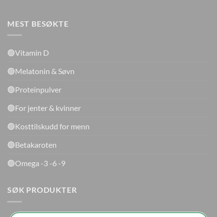
MEST BESØKTE
🟢Vitamin D
🟢Melatonin & Søvn
🟢Proteinpulver
🟢For jenter & kvinner
🟢Kosttilskudd for menn
🟢Betakaroten
🟢Omega -3 -6 -9
SØK PRODUKTER
Products