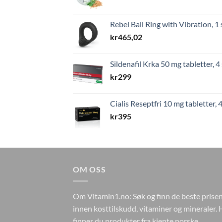
Rebel Ball Ring with Vibration, 1 
kr
465,02
Sildenafil Krka 50 mg tabletter, 4 
kr
299
Cialis Reseptfri 10 mg tabletter, 4
kr
395
OM OSS
Om Vitamin1.no: Søk og finn de beste prise
innen kosttilskudd, vitaminer og mineraler. 
finner du produkter fra kjente norske