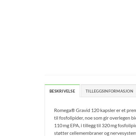
BESKRIVELSE
TILLEGGSINFORMASJON
Romega® Gravid 120 kapsler er et prem
til fosfolipider, noe som gir overlegen 
110 mg EPA, i tillegg til 320 mg fosfolip
støtter cellemembraner og nervesystem,