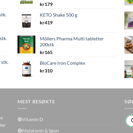
kr
179
stk.
KETO Shake 500 g
kr
419
stk.
Möllers Pharma Multi tabletter
200stk
kr
165
 stk.
BioCare Iron Complex
kr
310
MEST BESØKTE
SØ
Pro
ne
🟢Vitamin D
sea
Her
🟢Melatonin & Søvn