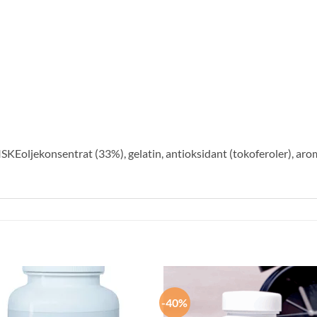
Eoljekonsentrat (33%), gelatin, antioksidant (tokoferoler), aroma
-40%