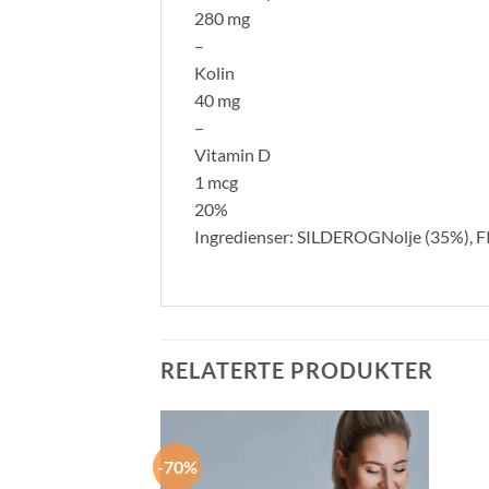
280 mg
–
Kolin
40 mg
–
Vitamin D
1 mcg
20%
Ingredienser: SILDEROGNolje (35%), FISK
RELATERTE PRODUKTER
-70%