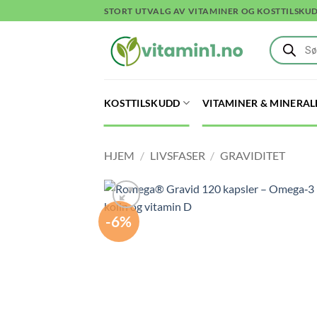
Skip
STORT UTVALG AV VITAMINER OG KOSTTILSKU
to
Products
content
search
KOSTTILSKUDD
VITAMINER & MINERAL
HJEM
/
LIVSFASER
/
GRAVIDITET
-6%