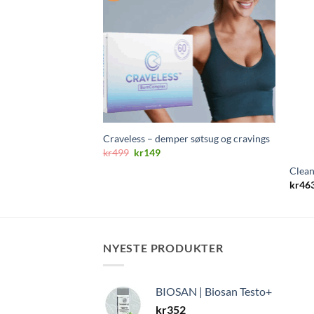
Craveless – demper søtsug og cravings
Opprinnelig
Nåværende
kr
499
kr
149
pris
pris
Clean
var:
er:
kr499.
kr149.
kr
46
NYESTE PRODUKTER
BIOSAN | Biosan Testo+
kr
352