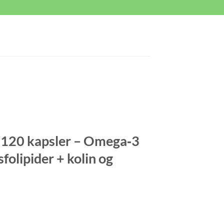
120 kapsler – Omega‑3
folipider + kolin og
ende