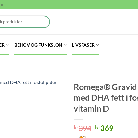
DD
ER
BEHOV OG FUNKSJON
LIVSFASER
Romega® Gravid 
med DHA fett i fos
vitamin D
Opprinnelig
Nåvær
394
369
kr
kr
pris
pris