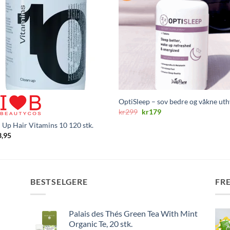
OptiSleep – sov bedre og våkne uth
Opprinnelig
Nåværende
kr
299
kr
179
pris
pris
 Up Hair Vitamins 10 120 stk.
var:
er:
kr299.
kr179.
3,95
BESTSELGERE
FR
Palais des Thés Green Tea With Mint
Organic Te, 20 stk.