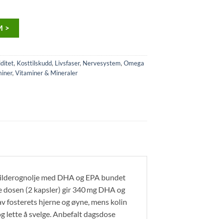
 >
ditet
,
Kosttilskudd
,
Livsfaser
,
Nervesystem
,
Omega
miner
,
Vitaminer & Mineraler
 silderognolje med DHA og EPA bundet
ige dosen (2 kapsler) gir 340 mg DHA og
 av fosterets hjerne og øyne, mens kolin
 lette å svelge. Anbefalt dagsdose