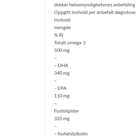
dekker helsemyndighetenes anbefaling 
Oppgitt innhold per anbefalt døgndose;
Innhold
mengde
% RI
Totalt omega-3
500 mg
–
– DHA
340 mg
–
– EPA
110 mg
–
Fosfolipider
320 mg
–
– fosfatidylkolin