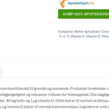
var:
er:
kr394.
kr369.
KJØP HOS APOTEKHJEM
Kategorier:
Behov og funksjon
,
Gravi
-3 -6 -9
,
Vitamin A
,
Vitamin D
,
Vita
ium kosttilskudd til gravide og ammende. Produktet inneholder
biotilgjengelighet og reduserer risikoen for fiskeoppstøt. Den dagl
ider, 40 mg kolin og 1 µg vitamin D. DHA bidrar til normal utvikling
 og vitamin D bidrar til normal immunfunksjon. Kapslene er små og