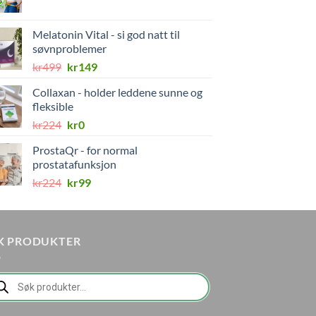
pris
pris
var:
er:
Melatonin Vital - si god natt til
kr298.
kr178.
søvnproblemer
Opprinnelig
Nåværende
kr
499
kr
149
pris
pris
Collaxan - holder leddene sunne og
var:
er:
fleksible
kr499.
kr149.
Opprinnelig
Nåværende
kr
224
kr
0
pris
pris
ProstaQr - for normal
var:
er:
prostatafunksjon
kr224.
kr0.
Opprinnelig
Nåværende
kr
224
kr
99
pris
pris
var:
er:
kr224.
kr99.
K PRODUKTER
ducts
rch