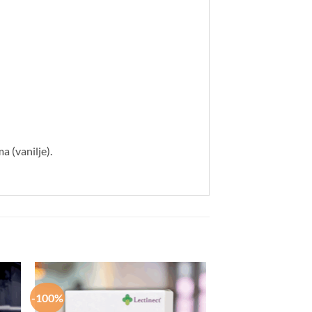
 (vanilje).
-100%
-100%