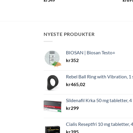
kr
349
kr
69
NYESTE PRODUKTER
BIOSAN | Biosan Testo+
kr
352
Rebel Ball Ring with Vibration, 1 
kr
465,02
Sildenafil Krka 50 mg tabletter, 4 
kr
299
Cialis Reseptfri 10 mg tabletter, 4
kr
395