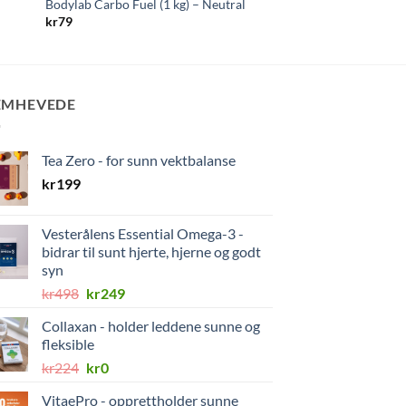
Bodylab Carbo Fuel (1 kg) – Neutral
kr
279
kr
79
EMHEVEDE
Tea Zero - for sunn vektbalanse
kr
199
Vesterålens Essential Omega-3 -
bidrar til sunt hjerte, hjerne og godt
syn
Opprinnelig
Nåværende
kr
498
kr
249
pris
pris
Collaxan - holder leddene sunne og
var:
er:
fleksible
kr498.
kr249.
Opprinnelig
Nåværende
kr
224
kr
0
pris
pris
VitaePro - opprettholder sunne
var:
er: