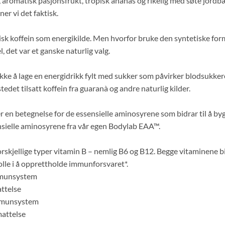
 aromatisk pasjonsfrukt, tropisk ananas og rikelig med søte jordbæ
er vi det faktisk.
sk koffein som energikilde. Men hvorfor bruke den syntetiske fo
, det var et ganske naturlig valg.
ikke å lage en energidrikk fylt med sukker som påvirker blodsukkeret
tedet tilsatt koffein fra guaranà og andre naturlig kilder.
r en betegnelse for de essensielle aminosyrene som bidrar til å 
ensielle aminosyrene fra vår egen Bodylab EAA™.
kjellige typer vitamin B – nemlig B6 og B12. Begge vitaminene bid
olle i å opprettholde immunforsvaret*.
immunsystem
attelse
immunsystem
mattelse