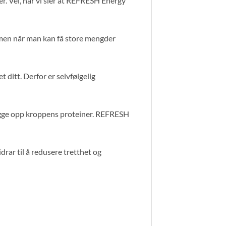
r. Vel, når vi sier at REFRESH Energy
rmen når man kan få store mengder
 ditt. Derfor er selvfølgelig
bygge opp kroppens proteiner. REFRESH
rar til å redusere tretthet og