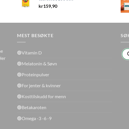
kr
159,90
MEST BESØKTE
SØ
Pro
ne
🟢Vitamin D
sea
Her
🟢Melatonin & Søvn
🟢Proteinpulver
🟢For jenter & kvinner
🟢Kosttilskudd for menn
🟢Betakaroten
🟢Omega -3 -6 -9