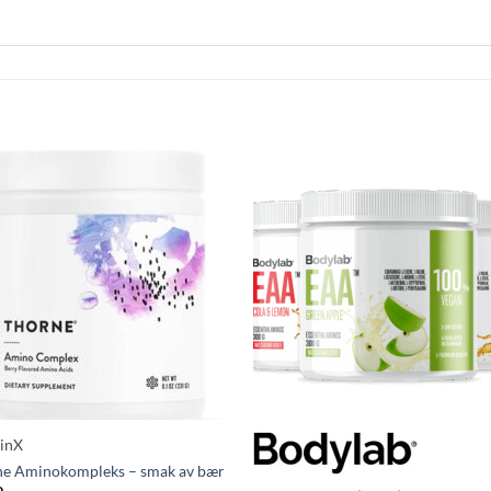
minX
ne Aminokompleks – smak av bær