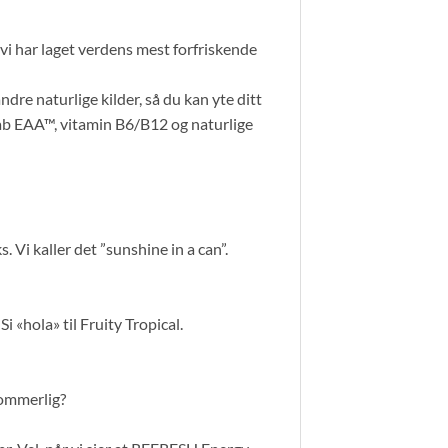
t vi har laget verdens mest forfriskende
re naturlige kilder, så du kan yte ditt
ylab EAA™, vitamin B6/B12 og naturlige
i kaller det ”sunshine in a can”.
i «hola» til Fruity Tropical.
sommerlig?