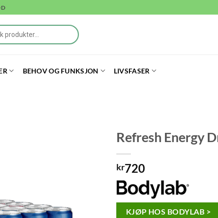
DD
ER
BEHOV OG FUNKSJON
LIVSFASER
Refresh Energy Dr
720
kr
KJØP HOS BODYLAB >