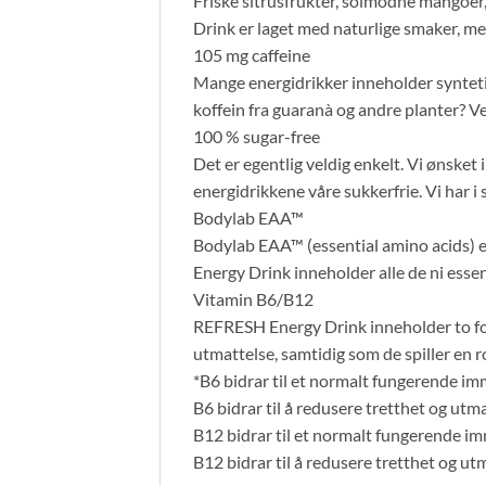
Friske sitrusfrukter, solmodne mangoer,
Drink er laget med naturlige smaker, men
105 mg caffeine
Mange energidrikker inneholder synteti
koffein fra guaranà og andre planter? Vel
100 % sugar-free
Det er egentlig veldig enkelt. Vi ønsket 
energidrikkene våre sukkerfrie. Vi har i s
Bodylab EAA™
Bodylab EAA™ (essential amino acids) e
Energy Drink inneholder alle de ni ess
Vitamin B6/B12
REFRESH Energy Drink inneholder to fors
utmattelse, samtidig som de spiller en r
*B6 bidrar til et normalt fungerende 
B6 bidrar til å redusere tretthet og utm
B12 bidrar til et normalt fungerende 
B12 bidrar til å redusere tretthet og ut