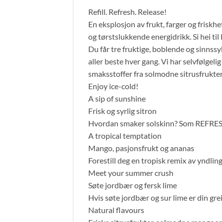
Refill. Refresh. Release!
En eksplosjon av frukt, farger og friskhe
og tørstslukkende energidrikk. Si hei t
Du får tre fruktige, boblende og sinnss
aller beste hver gang. Vi har selvfølge
smaksstoffer fra solmodne sitrusfrukter,
Enjoy ice-cold!
A sip of sunshine
Frisk og syrlig sitron
Hvordan smaker solskinn? Som REFRESH S
A tropical temptation
Mango, pasjonsfrukt og ananas
Forestill deg en tropisk remix av yndlings
Meet your summer crush
Søte jordbær og fersk lime
Hvis søte jordbær og sur lime er din gre
Natural flavours