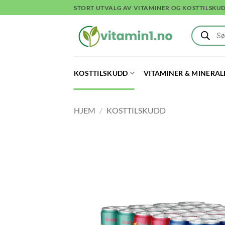
Skip
STORT UTVALG AV VITAMINER OG KOSTTILSKU
to
Products
content
search
KOSTTILSKUDD
VITAMINER & MINERAL
HJEM
/
KOSTTILSKUDD