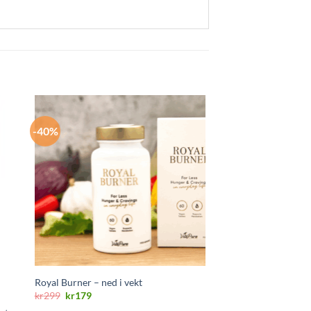
-40%
Royal Burner – ned i vekt
Opprinnelig
Nåværende
kr
299
kr
179
pris
pris