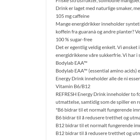
Friske sitrusfrukter, solmodne mangoer,
Drink er laget med naturlige smaker, men
105 mg caffeine
Mange energidrikker inneholder synteti
koffein fra guaranà og andre planter? Vel
100 % sugar-free
Det er egentlig veldig enkelt. Vi ønsket 
energidrikkene våre sukkerfrie. Vi har i s
Bodylab EAA™
Bodylab EAA™ (essential amino acids) e
Energy Drink inneholder alle de ni ess
Vitamin B6/B12
REFRESH Energy Drink inneholder to fors
utmattelse, samtidig som de spiller en r
*B6 bidrar til et normalt fungerende 
B6 bidrar til å redusere tretthet og utm
B12 bidrar til et normalt fungerende 
B12 bidrar til å redusere tretthet og ut