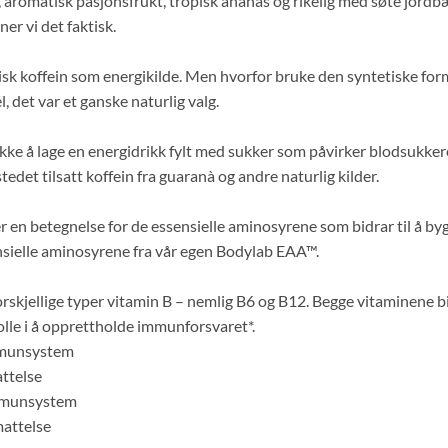
 aromatisk pasjonsfrukt, tropisk ananas og rikelig med søte jordbæ
er vi det faktisk.
sk koffein som energikilde. Men hvorfor bruke den syntetiske fo
, det var et ganske naturlig valg.
ikke å lage en energidrikk fylt med sukker som påvirker blodsukkeret
tedet tilsatt koffein fra guaranà og andre naturlig kilder.
r en betegnelse for de essensielle aminosyrene som bidrar til å 
ensielle aminosyrene fra vår egen Bodylab EAA™.
kjellige typer vitamin B – nemlig B6 og B12. Begge vitaminene bid
olle i å opprettholde immunforsvaret*.
immunsystem
attelse
immunsystem
mattelse