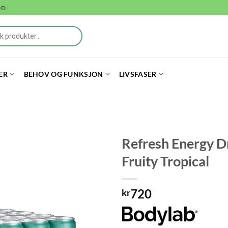
DD
ER
BEHOV OG FUNKSJON
LIVSFASER
Refresh Energy Dr
Fruity Tropical
720
kr