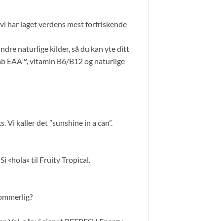
t vi har laget verdens mest forfriskende
re naturlige kilder, så du kan yte ditt
ylab EAA™, vitamin B6/B12 og naturlige
i kaller det ”sunshine in a can”.
i «hola» til Fruity Tropical.
sommerlig?