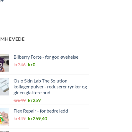
rt
Bodylab Whey 100 (12
var:
er:
kr299.
kr179.
kr
199
EMHEVEDE
Bilberry Forte - for god øyehelse
Opprinnelig
Nåværende
kr
346
kr
0
pris
pris
var:
er:
Oslo Skin Lab The Solution
kr346.
kr0.
kollagenpulver - reduserer rynker og
gir en glattere hud
Opprinnelig
Nåværende
kr
649
kr
259
pris
pris
Flex Repair - for bedre ledd
var:
er:
Opprinnelig
Nåværende
kr
449
kr649.
kr
269,40
kr259.
pris
pris
var:
er: