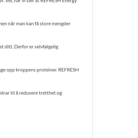
r. Vel, når vi sier at REFRESH Energy
rmen når man kan få store mengder
 ditt. Derfor er selvfølgelig
bygge opp kroppens proteiner. REFRESH
rar til å redusere tretthet og