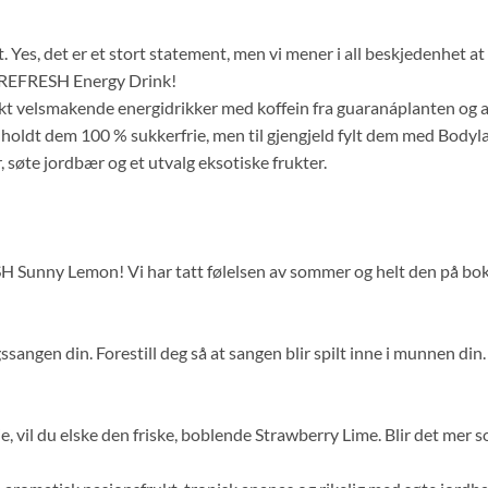
t. Yes, det er et stort statement, men vi mener i all beskjedenhet a
il REFRESH Energy Drink!
ykt velsmakende energidrikker med koffein fra guaranáplanten og and
lig holdt dem 100 % sukkerfrie, men til gjengjeld fylt dem med Bod
 søte jordbær og et utvalg eksotiske frukter.
unny Lemon! Vi har tatt følelsen av sommer og helt den på boks. V
sangen din. Forestill deg så at sangen blir spilt inne i munnen din. S
ie, vil du elske den friske, boblende Strawberry Lime. Blir det mer 