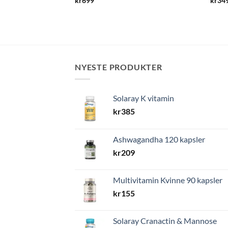
kr
699
kr
34
NYESTE PRODUKTER
Solaray K vitamin
kr
385
Ashwagandha 120 kapsler
kr
209
Multivitamin Kvinne 90 kapsler
kr
155
Solaray Cranactin & Mannose