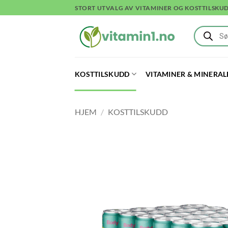
Skip
STORT UTVALG AV VITAMINER OG KOSTTILSKU
to
Products
content
search
KOSTTILSKUDD
VITAMINER & MINERAL
HJEM
/
KOSTTILSKUDD