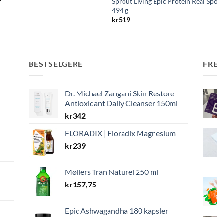
9
Sprout Living Epic Protein Real Spo
494 g
kr
519
BESTSELGERE
FR
Dr. Michael Zangani Skin Restore
Antioxidant Daily Cleanser 150ml
kr
342
FLORADIX | Floradix Magnesium
kr
239
Møllers Tran Naturel 250 ml
kr
157,75
Epic Ashwagandha 180 kapsler