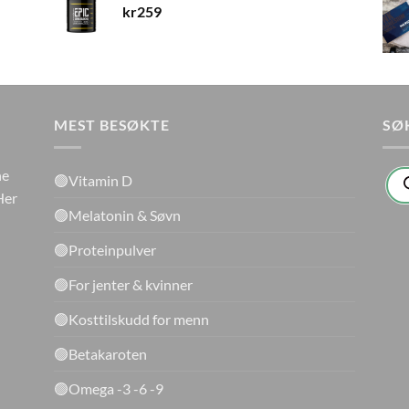
kr
259
MEST BESØKTE
SØ
Pro
ne
🟢Vitamin D
sea
Her
🟢Melatonin & Søvn
🟢Proteinpulver
🟢For jenter & kvinner
🟢Kosttilskudd for menn
🟢Betakaroten
🟢Omega -3 -6 -9