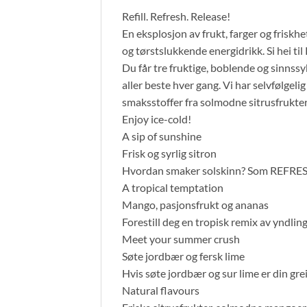
Refill. Refresh. Release!
En eksplosjon av frukt, farger og friskhe
og tørstslukkende energidrikk. Si hei t
Du får tre fruktige, boblende og sinnss
aller beste hver gang. Vi har selvfølge
smaksstoffer fra solmodne sitrusfrukter,
Enjoy ice-cold!
A sip of sunshine
Frisk og syrlig sitron
Hvordan smaker solskinn? Som REFRESH S
A tropical temptation
Mango, pasjonsfrukt og ananas
Forestill deg en tropisk remix av yndlings
Meet your summer crush
Søte jordbær og fersk lime
Hvis søte jordbær og sur lime er din gre
Natural flavours