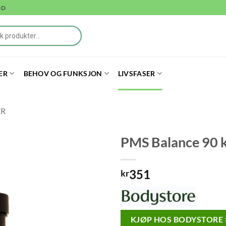
DD
ER
BEHOV OG FUNKSJON
LIVSFASER
ER
PMS Balance 90 k
351
kr
KJØP HOS BODYSTORE 