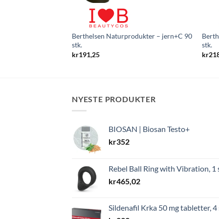
Berthelsen Naturprodukter – jern+C 90
Berth
stk.
stk.
kr
191,25
kr
21
NYESTE PRODUKTER
BIOSAN | Biosan Testo+
kr
352
Rebel Ball Ring with Vibration, 1 
kr
465,02
Sildenafil Krka 50 mg tabletter, 4 