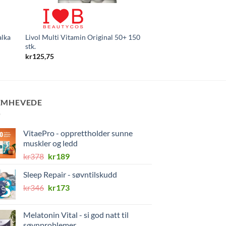
Estrodoxin – bli kvit
Opprinnelig
Nåvære
kr
499
kr
149
pris
pris
alka
Livol Multi Vitamin Original 50+ 150
var:
er:
kr499.
kr149.
stk.
kr
125,75
EMHEVEDE
VitaePro - opprettholder sunne
muskler og ledd
Opprinnelig
Nåværende
kr
378
kr
189
pris
pris
Sleep Repair - søvntilskudd
var:
er:
Opprinnelig
Nåværende
kr
346
kr378.
kr
173
kr189.
pris
pris
var:
er:
Melatonin Vital - si god natt til
kr346.
kr173.
søvnproblemer