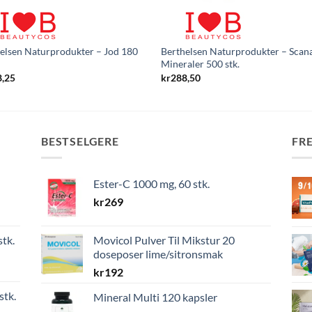
elsen Naturprodukter – Jod 180
Berthelsen Naturprodukter – Scan
Mineraler 500 stk.
8,25
kr
288,50
BESTSELGERE
FR
Ester-C 1000 mg, 60 stk.
kr
269
stk.
Movicol Pulver Til Mikstur 20
doseposer lime/sitronsmak
kr
192
stk.
Mineral Multi 120 kapsler