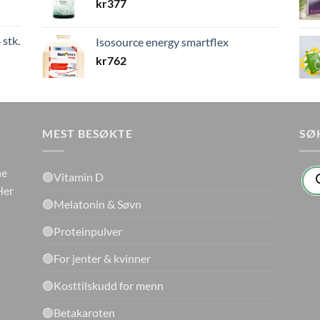
kr
377
 stk.
Isosource energy smartflex
kr
762
MEST BESØKTE
SØ
Pro
ne
🟢Vitamin D
sea
Her
🟢Melatonin & Søvn
🟢Proteinpulver
🟢For jenter & kvinner
🟢Kosttilskudd for menn
🟢Betakaroten