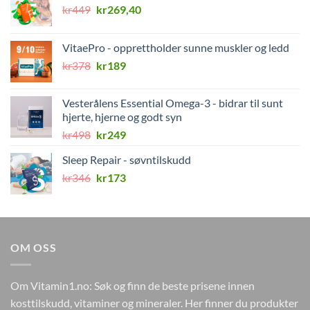
Opprinnelig
Nåværende
kr
449
kr
269,40
pris
pris
var:
er:
VitaePro - opprettholder sunne muskler og ledd
kr449.
kr269,40.
Opprinnelig
Nåværende
kr
378
kr
189
pris
pris
var:
er:
Vesterålens Essential Omega-3 - bidrar til sunt
kr378.
kr189.
hjerte, hjerne og godt syn
Opprinnelig
Nåværende
kr
498
kr
249
pris
pris
Sleep Repair - søvntilskudd
var:
er:
Opprinnelig
Nåværende
kr
346
kr498.
kr
173
kr249.
pris
pris
var:
er:
kr346.
kr173.
OM OSS
Om Vitamin1.no: Søk og finn de beste prisene innen
kosttilskudd, vitaminer og mineraler. Her finner du produkter