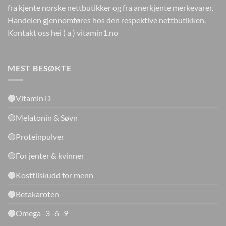
fra kjente norske nettbutikker og fra anerkjente merkevarer.
Handelen gjennomføres hos den respektive nettbutikken.
Kontakt oss hei ( a ) vitamin1.no
MEST BESØKTE
🟢Vitamin D
🟢Melatonin & Søvn
🟢Proteinpulver
🟢For jenter & kvinner
🟢Kosttilskudd for menn
🟢Betakaroten
🟢Omega -3 -6 -9