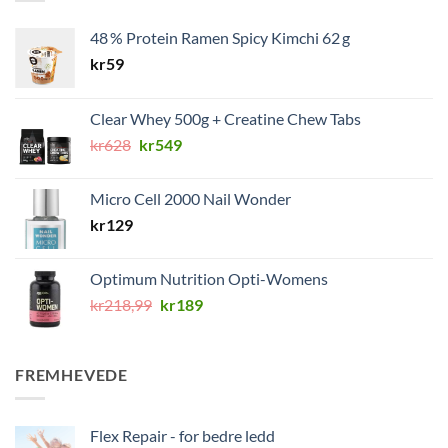
48 % Protein Ramen Spicy Kimchi 62 g
kr
59
Clear Whey 500g + Creatine Chew Tabs
Opprinnelig
Nåværende
kr
628
kr
549
pris
pris
var:
er:
Micro Cell 2000 Nail Wonder
kr628.
kr549.
kr
129
Optimum Nutrition Opti-Womens
Opprinnelig
Nåværende
kr
218,99
kr
189
pris
pris
var:
er:
kr218,99.
kr189.
FREMHEVEDE
Flex Repair - for bedre ledd