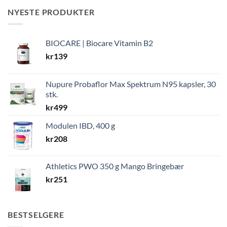
NYESTE PRODUKTER
BIOCARE | Biocare Vitamin B2
kr
139
Nupure Probaflor Max Spektrum N95 kapsler, 30
stk.
kr
499
Modulen IBD, 400 g
kr
208
Athletics PWO 350 g Mango Bringebær
kr
251
BESTSELGERE