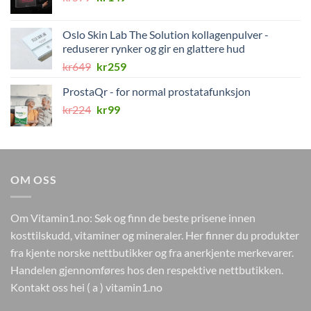
pris
pris
var:
er:
Oslo Skin Lab The Solution kollagenpulver -
kr579.
kr149.
reduserer rynker og gir en glattere hud
Opprinnelig
Nåværende
kr
649
kr
259
pris
pris
ProstaQr - for normal prostatafunksjon
var:
er:
Opprinnelig
Nåværende
kr
224
kr649.
kr
99
kr259.
pris
pris
var:
er:
kr224.
kr99.
OM OSS
Om Vitamin1.no: Søk og finn de beste prisene innen
kosttilskudd, vitaminer og mineraler. Her finner du produkter
fra kjente norske nettbutikker og fra anerkjente merkevarer.
Handelen gjennomføres hos den respektive nettbutikken.
Kontakt oss hei ( a ) vitamin1.no