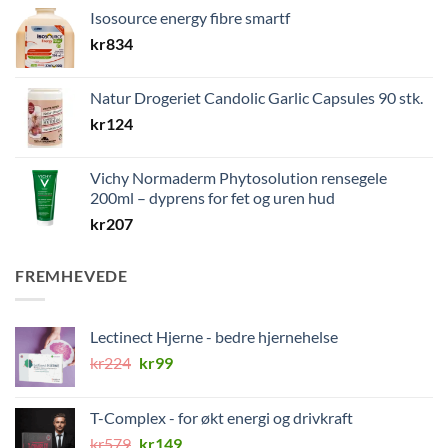
Isosource energy fibre smartf
kr
834
Natur Drogeriet Candolic Garlic Capsules 90 stk.
kr
124
Vichy Normaderm Phytosolution rensegele
200ml – dyprens for fet og uren hud
kr
207
FREMHEVEDE
Lectinect Hjerne - bedre hjernehelse
Opprinnelig
Nåværende
kr
224
kr
99
pris
pris
var:
er:
T-Complex - for økt energi og drivkraft
kr224.
kr99.
Opprinnelig
Nåværende
kr
579
kr
149