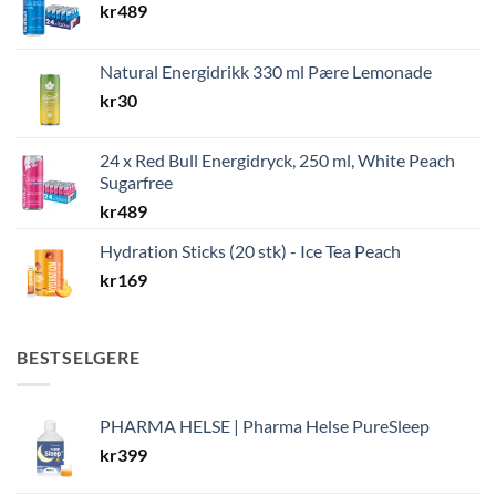
kr
489
Natural Energidrikk 330 ml Pære Lemonade
kr
30
24 x Red Bull Energidryck, 250 ml, White Peach
Sugarfree
kr
489
Hydration Sticks (20 stk) - Ice Tea Peach
kr
169
BESTSELGERE
PHARMA HELSE | Pharma Helse PureSleep
kr
399