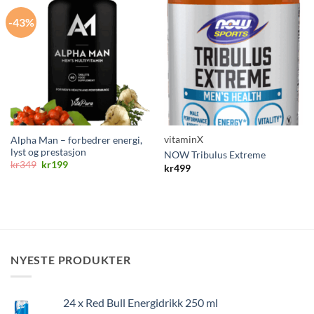
-43%
vitaminX
Alpha Man – forbedrer energi,
lyst og prestasjon
NOW Tribulus Extreme
Opprinnelig
Nåværende
kr
349
kr
199
kr
499
pris
pris
var:
er:
kr349.
kr199.
NYESTE PRODUKTER
24 x Red Bull Energidrikk 250 ml