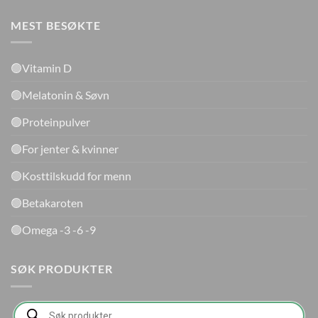
MEST BESØKTE
🟢Vitamin D
🟢Melatonin & Søvn
🟢Proteinpulver
🟢For jenter & kvinner
🟢Kosttilskudd for menn
🟢Betakaroten
🟢Omega -3 -6 -9
SØK PRODUKTER
Products
search