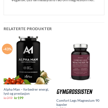
RELATERTE PRODUKTER
-43%
Alpha Man – forbedrer energi,
lyst og prestasjon
Opprinnelig
Nåværende
kr
349
kr
199
Comfort Legs Magnesium 90
pris
pris
var:
er:
kapsler
kr349.
kr199.