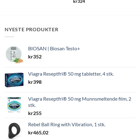
kr
324
NYESTE PRODUKTER
BIOSAN | Biosan Testo+
kr
352
Viagra Reseptfri® 50 mg tabletter, 4 stk.
kr
398
Viagra Reseptfri® 50 mg Munnsmeltende film, 2
stk.
kr
255
Rebel Ball Ring with Vibration, 1 stk.
kr
465,02