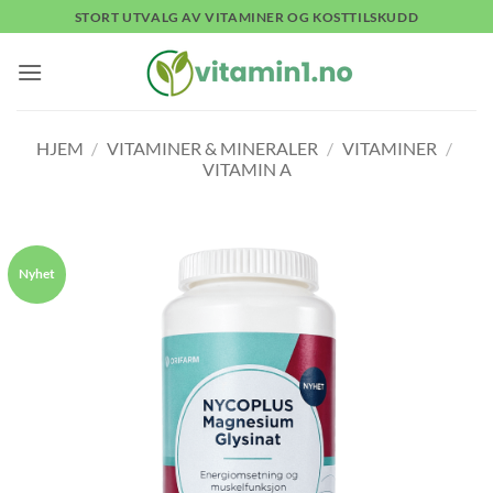
Skip
STORT UTVALG AV VITAMINER OG KOSTTILSKUDD
to
content
HJEM
/
VITAMINER & MINERALER
/
VITAMINER
/
VITAMIN A