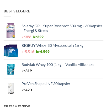
BESTSELGERE
Solaray GPH Super Rosenrot 500 mg – 60 kapsler
| Energi & Stress
Opprinnelig
Nåværende
kr
388
kr
329
pris
pris
BIGBUY Whey-80 Myseprotein 16 kg
var:
er:
Opprinnelig
Nåværende
kr
5.516
kr388.
kr
4.599
kr329.
pris
pris
var:
er:
Bodylab Whey 100 (1 kg) - Vanilla Milkshake
kr5.516.
kr4.599.
kr
319
ProVen ShapeLINE 30 kapsler
kr
420
FREMHEVEDE