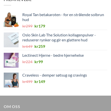
Royal Tan betakaroten - for en strålende solbrun
hud
Opprinnelig
Nåværende
kr
299
kr
179
pris
pris
Oslo Skin Lab The Solution kollagenpulver -
var:
er:
reduserer rynker og gir en glattere hud
kr299.
kr179.
Opprinnelig
Nåværende
kr
649
kr
259
pris
pris
Lectinect Hjerne - bedre hjernehelse
var:
er:
Opprinnelig
Nåværende
kr
224
kr649.
kr
99
kr259.
pris
pris
var:
er:
Craveless - demper søtsug og cravings
kr224.
kr99.
Opprinnelig
Nåværende
kr
499
kr
149
pris
pris
var:
er:
kr499.
kr149.
OM OSS