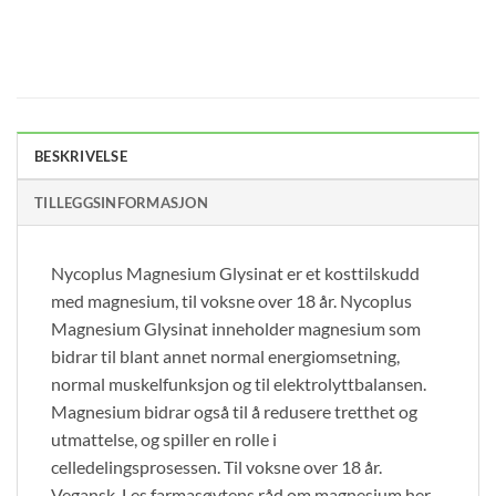
BESKRIVELSE
TILLEGGSINFORMASJON
Nycoplus Magnesium Glysinat er et kosttilskudd
med magnesium, til voksne over 18 år. Nycoplus
Magnesium Glysinat inneholder magnesium som
bidrar til blant annet normal energiomsetning,
normal muskelfunksjon og til elektrolyttbalansen.
Magnesium bidrar også til å redusere tretthet og
utmattelse, og spiller en rolle i
celledelingsprosessen. Til voksne over 18 år.
Vegansk. Les farmasøytens råd om magnesium her.