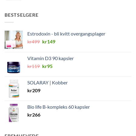
BESTSELGERE
Estrodoxin - bli kvitt overgangsplager
Opprinnelig
Nåværende
kr
499
kr
149
pris
pris
var:
er:
Vitamin D3 90 kapsler
kr499.
kr149.
Opprinnelig
Nåværende
kr
119
kr
95
pris
pris
var:
er:
SOLARAY | Kobber
kr119.
kr95.
kr
209
Bio life B-kompleks 60 kapsler
kr
266
FREMHEVEDE