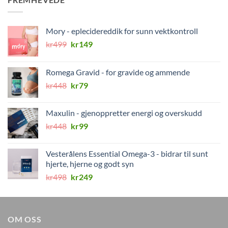
Mory - eplecidereddik for sunn vektkontroll
Opprinnelig
Nåværende
kr
499
kr
149
pris
pris
var:
er:
Romega Gravid - for gravide og ammende
kr499.
kr149.
Opprinnelig
Nåværende
kr
448
kr
79
pris
pris
var:
er:
Maxulin - gjenoppretter energi og overskudd
kr448.
kr79.
Opprinnelig
Nåværende
kr
448
kr
99
pris
pris
var:
er:
Vesterålens Essential Omega-3 - bidrar til sunt
kr448.
kr99.
hjerte, hjerne og godt syn
Opprinnelig
Nåværende
kr
498
kr
249
pris
pris
var:
er:
kr498.
kr249.
OM OSS