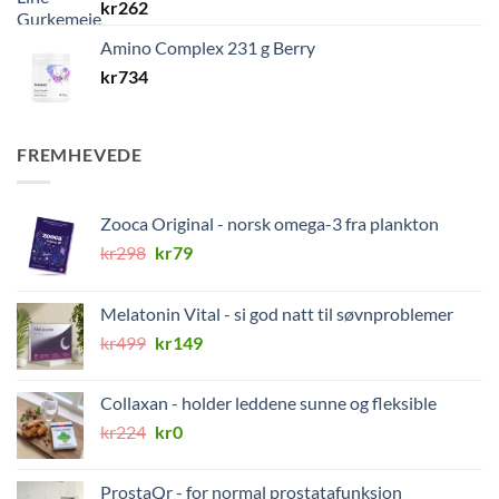
kr
262
Amino Complex 231 g Berry
kr
734
FREMHEVEDE
Zooca Original - norsk omega-3 fra plankton
Opprinnelig
Nåværende
kr
298
kr
79
pris
pris
var:
er:
Melatonin Vital - si god natt til søvnproblemer
kr298.
kr79.
Opprinnelig
Nåværende
kr
499
kr
149
pris
pris
var:
er:
Collaxan - holder leddene sunne og fleksible
kr499.
kr149.
Opprinnelig
Nåværende
kr
224
kr
0
pris
pris
var:
er:
ProstaQr - for normal prostatafunksjon