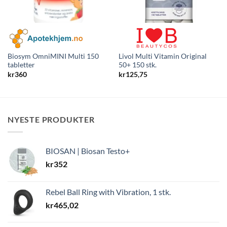
Biosym OmniMINI Multi 150
Livol Multi Vitamin Original
tabletter
50+ 150 stk.
kr
360
kr
125,75
NYESTE PRODUKTER
BIOSAN | Biosan Testo+
kr
352
Rebel Ball Ring with Vibration, 1 stk.
kr
465,02