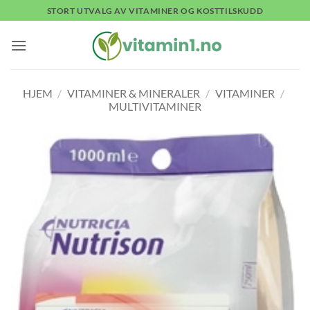
Skip
STORT UTVALG AV VITAMINER OG KOSTTILSKUDD
to
content
HJEM
/
VITAMINER & MINERALER
/
VITAMINER
/
MULTIVITAMINER