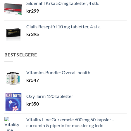
Sildenafil Krka 50 mg tabletter, 4 stk.
kr
299
Cialis Reseptfri 10 mg tabletter, 4 stk.
kr
395
BESTSELGERE
Vitamins Bundle: Overall health
kr
547
Oxy Tarm 120 tabletter
kr
350
Vitality Line Gurkemeie 600 mg 60 kapsler –
curcumin & piperin for muskler og ledd