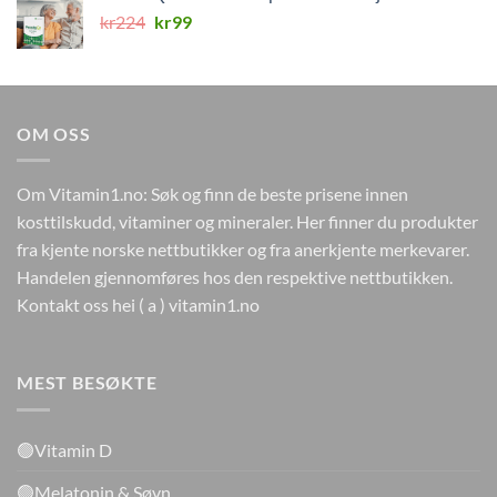
kr224.
kr0.
Opprinnelig
Nåværende
kr
224
kr
99
pris
pris
var:
er:
kr224.
kr99.
OM OSS
Om Vitamin1.no: Søk og finn de beste prisene innen
kosttilskudd, vitaminer og mineraler. Her finner du produkter
fra kjente norske nettbutikker og fra anerkjente merkevarer.
Handelen gjennomføres hos den respektive nettbutikken.
Kontakt oss hei ( a ) vitamin1.no
MEST BESØKTE
🟢Vitamin D
🟢Melatonin & Søvn