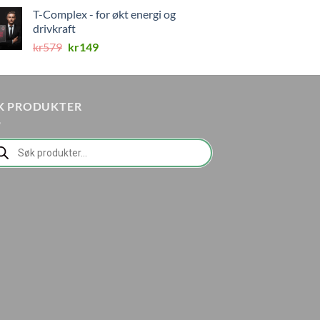
pris
pris
T-Complex - for økt energi og
var:
er:
drivkraft
kr448.
kr99.
Opprinnelig
Nåværende
kr
579
kr
149
pris
pris
var:
er:
kr579.
kr149.
K PRODUKTER
ducts
rch