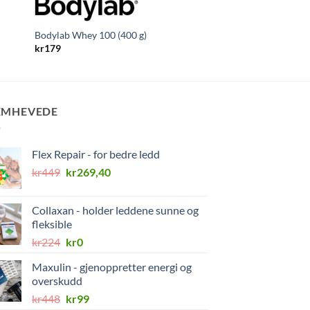
vitaminX
Life Extension Trippe
kr
699
Bodylab Whey 100 (400 g)
kr
179
EMHEVEDE
Flex Repair - for bedre ledd
Opprinnelig
Nåværende
kr
449
kr
269,40
pris
pris
var:
er:
Collaxan - holder leddene sunne og
kr449.
kr269,40.
fleksible
Opprinnelig
Nåværende
kr
224
kr
0
pris
pris
Maxulin - gjenoppretter energi og
var:
er:
overskudd
kr224.
kr0.
Opprinnelig
Nåværende
kr
448
kr
99