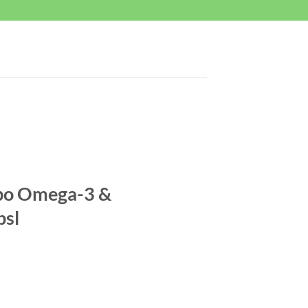
o Omega-3 &
psl