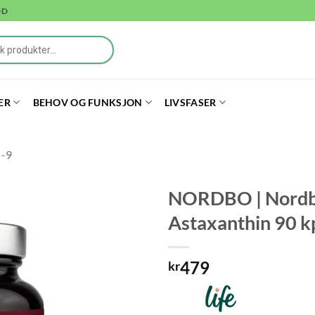
DD
ER
BEHOV OG FUNKSJON
LIVSFASER
 -9
NORDBO | Nordb
Astaxanthin 90 k
479
kr