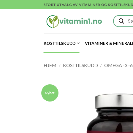
Skip
STORT UTVALG AV VITAMINER OG KOSTTILSKU
to
Products
content
search
KOSTTILSKUDD
VITAMINER & MINERAL
HJEM
/
KOSTTILSKUDD
/
OMEGA -3 -6