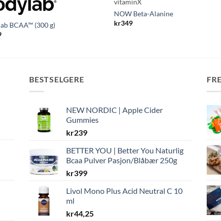
vitaminX
NOW Beta-Alanine
kr
349
lab BCAA™ (300 g)
9
BESTSELGERE
FR
NEW NORDIC | Apple Cider
Gummies
kr
239
BETTER YOU | Better You Naturlig
Bcaa Pulver Pasjon/Blåbær 250g
kr
399
Livol Mono Plus Acid Neutral C 10
ml
kr
44,25