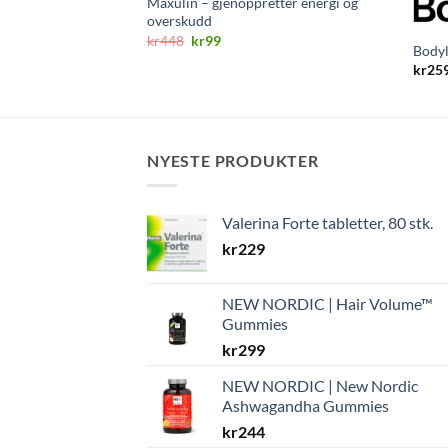
Maxulin – gjenoppretter energi og
overskudd
Opprinnelig
Nåværende
kr
448
kr
99
Body
pris
pris
var:
er:
kr
25
kr448.
kr99.
NYESTE PRODUKTER
Valerina Forte tabletter, 80 stk.
kr
229
NEW NORDIC | Hair Volume™
Gummies
kr
299
NEW NORDIC | New Nordic
Ashwagandha Gummies
kr
244