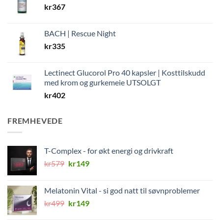
kr
367
BACH | Rescue Night
kr
335
Lectinect Glucorol Pro 40 kapsler | Kosttilskudd
med krom og gurkemeie UTSOLGT
kr
402
FREMHEVEDE
T-Complex - for økt energi og drivkraft
Opprinnelig
Nåværende
kr
579
kr
149
pris
pris
var:
er:
Melatonin Vital - si god natt til søvnproblemer
kr579.
kr149.
Opprinnelig
Nåværende
kr
499
kr
149
pris
pris