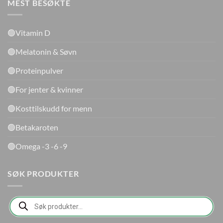
MEST BESØKTE
🟢Vitamin D
🟢Melatonin & Søvn
🟢Proteinpulver
🟢For jenter & kvinner
🟢Kosttilskudd for menn
🟢Betakaroten
🟢Omega -3 -6 -9
SØK PRODUKTER
Products
search