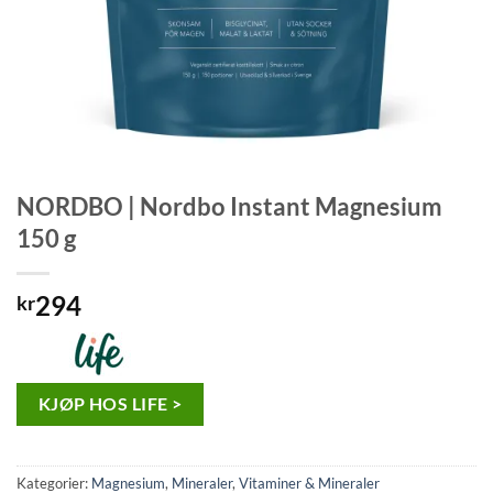
NORDBO | Nordbo Instant Magnesium
150 g
294
kr
KJØP HOS LIFE >
Kategorier:
Magnesium
,
Mineraler
,
Vitaminer & Mineraler