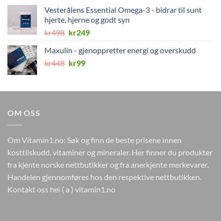
var:
er:
Vesterålens Essential Omega-3 - bidrar til sunt
kr499.
kr149.
hjerte, hjerne og godt syn
Opprinnelig
Nåværende
kr
498
kr
249
pris
pris
Maxulin - gjenoppretter energi og overskudd
var:
er:
Opprinnelig
Nåværende
kr
448
kr498.
kr
99
kr249.
pris
pris
var:
er:
kr448.
kr99.
OM OSS
Om Vitamin1.no: Søk og finn de beste prisene innen
kosttilskudd, vitaminer og mineraler. Her finner du produkter
fra kjente norske nettbutikker og fra anerkjente merkevarer.
Handelen gjennomføres hos den respektive nettbutikken.
Kontakt oss hei ( a ) vitamin1.no