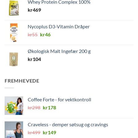
Whey Protein Complex 100%
kr
469
Nycoplus D3-Vitamin Dråper
Opprinnelig
Nåværende
kr
55
kr
46
pris
pris
var:
er:
Økologisk Malt Ingefær 200 g
kr55.
kr46.
kr
104
FREMHEVEDE
Coffee Forte - for vektkontroll
Opprinnelig
Nåværende
kr
298
kr
178
pris
pris
var:
er:
Craveless - demper søtsug og cravings
kr298.
kr178.
Opprinnelig
Nåværende
kr
499
kr
149