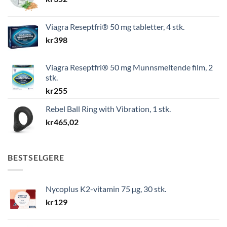
Viagra Reseptfri® 50 mg tabletter, 4 stk.
kr
398
Viagra Reseptfri® 50 mg Munnsmeltende film, 2
stk.
kr
255
Rebel Ball Ring with Vibration, 1 stk.
kr
465,02
BESTSELGERE
Nycoplus K2-vitamin 75 µg, 30 stk.
kr
129