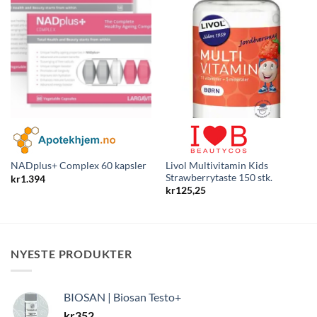
Livol Multivitamin Kids
NADplus+ Complex 60 kapsler
Strawberrytaste 150 stk.
kr
1.394
kr
125,25
NYESTE PRODUKTER
BIOSAN | Biosan Testo+
kr
352