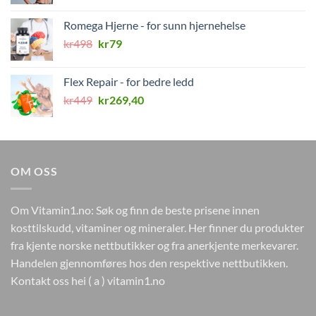
pris
pris
var:
er:
Romega Hjerne - for sunn hjernehelse
kr499.
kr149.
Opprinnelig
Nåværende
kr
498
kr
79
pris
pris
var:
er:
Flex Repair - for bedre ledd
kr498.
kr79.
Opprinnelig
Nåværende
kr
449
kr
269,40
pris
pris
var:
er:
kr449.
kr269,40.
OM OSS
Om Vitamin1.no: Søk og finn de beste prisene innen
kosttilskudd, vitaminer og mineraler. Her finner du produkter
fra kjente norske nettbutikker og fra anerkjente merkevarer.
Handelen gjennomføres hos den respektive nettbutikken.
Kontakt oss hei ( a ) vitamin1.no