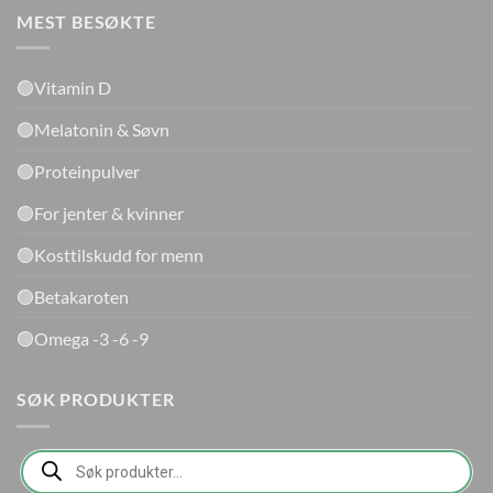
MEST BESØKTE
🟢Vitamin D
🟢Melatonin & Søvn
🟢Proteinpulver
🟢For jenter & kvinner
🟢Kosttilskudd for menn
🟢Betakaroten
🟢Omega -3 -6 -9
SØK PRODUKTER
Products
search