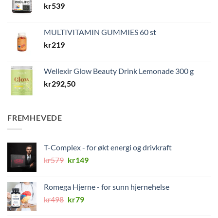
kr
539
MULTIVITAMIN GUMMIES 60 st
kr
219
Wellexir Glow Beauty Drink Lemonade 300 g
kr
292,50
FREMHEVEDE
T-Complex - for økt energi og drivkraft
Opprinnelig
Nåværende
kr
579
kr
149
pris
pris
var:
er:
Romega Hjerne - for sunn hjernehelse
kr579.
kr149.
Opprinnelig
Nåværende
kr
498
kr
79
pris
pris