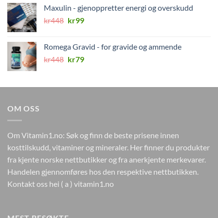
var:
er:
Maxulin - gjenoppretter energi og overskudd
kr498.
kr79.
Opprinnelig
Nåværende
kr
448
kr
99
pris
pris
var:
er:
Romega Gravid - for gravide og ammende
kr448.
kr99.
Opprinnelig
Nåværende
kr
448
kr
79
pris
pris
var:
er:
kr448.
kr79.
OM OSS
Om Vitamin1.no: Søk og finn de beste prisene innen
kosttilskudd, vitaminer og mineraler. Her finner du produkter
fra kjente norske nettbutikker og fra anerkjente merkevarer.
Handelen gjennomføres hos den respektive nettbutikken.
Kontakt oss hei ( a ) vitamin1.no
MEST BESØKTE