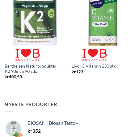
Berthelsen Naturprodukter –
Livol C Vitamin 230 stk.
K2 90mcg 90 stk.
kr
123
kr
400,50
NYESTE PRODUKTER
BIOSAN | Biosan Testo+
kr
352