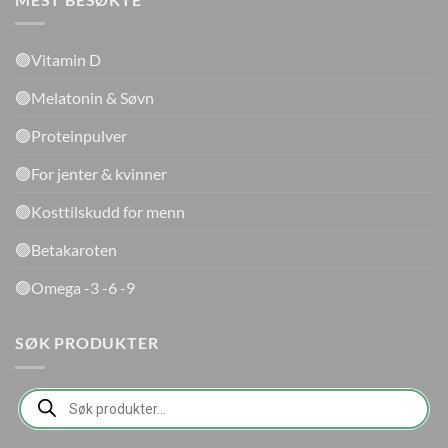
🟢Vitamin D
🟢Melatonin & Søvn
🟢Proteinpulver
🟢For jenter & kvinner
🟢Kosttilskudd for menn
🟢Betakaroten
🟢Omega -3 -6 -9
SØK PRODUKTER
Products
search