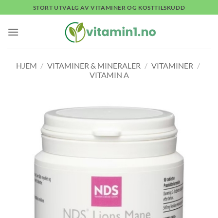
Skip
STORT UTVALG AV VITAMINER OG KOSTTILSKUDD
to
content
HJEM
/
VITAMINER & MINERALER
/
VITAMINER
/
VITAMIN A