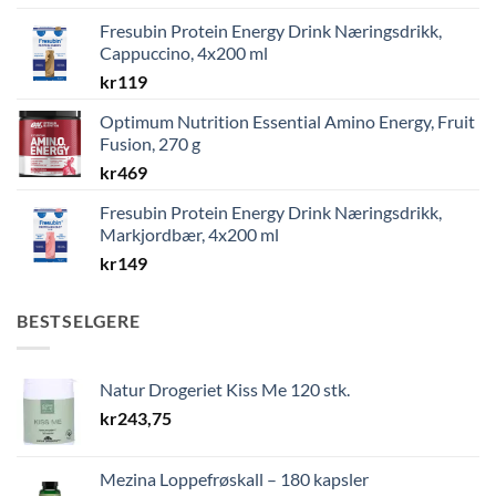
Fresubin Protein Energy Drink Næringsdrikk,
Cappuccino, 4x200 ml
kr
119
Optimum Nutrition Essential Amino Energy, Fruit
Fusion, 270 g
kr
469
Fresubin Protein Energy Drink Næringsdrikk,
Markjordbær, 4x200 ml
kr
149
BESTSELGERE
Natur Drogeriet Kiss Me 120 stk.
kr
243,75
Mezina Loppefrøskall – 180 kapsler