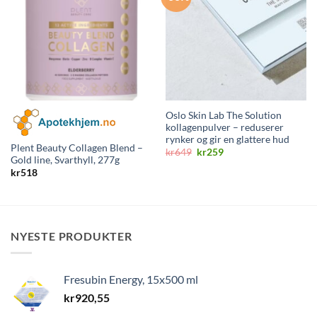
Oslo Skin Lab The Solution
kollagenpulver – reduserer
rynker og gir en glattere hud
Plent Beauty Collagen Blend –
Opprinnelig
Nåværende
kr
649
kr
259
Gold line, Svarthyll, 277g
pris
pris
var:
er:
kr
518
kr649.
kr259.
NYESTE PRODUKTER
Fresubin Energy, 15x500 ml
kr
920,55