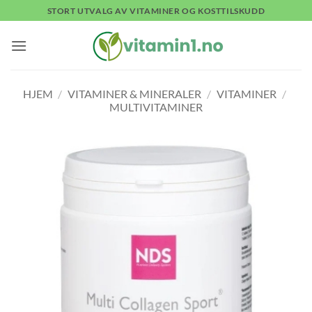
Skip
STORT UTVALG AV VITAMINER OG KOSTTILSKUDD
to
content
HJEM
/
VITAMINER & MINERALER
/
VITAMINER
/
MULTIVITAMINER