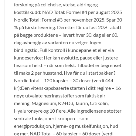
forskning på cellehelse, ytelse, aldring og
kosttilskudd: NAD Total: Formel #4 per august 2025
Nordic Total: Formel #3 per november 2025. Spar 30
% på første levering: Deretter får du fast 20% rabatt
på begge produktene – levert hver 30. dag eller 60.
dag avhengig av varianten du velger. Ingen
bindingstid. Full kontroll i kundepanelet eller via
kundeservice: Her kan avslutte, pause eller justere
hva som helst – når som helst. Tilbudet er begrenset
til maks 2 per husstand. Hva får du i startpakken?
Nordic Total – 120 kapsler = 30 doser (verdi 444
kr):Den vitenskapsbaserte starten i ditt regime – 16
nøye utvalgte næringsstoffer som faktisk gir
mening: Magnesium, K2+D3, Taurin, Citikolin,
Hyaluronsyre og 10 flere. Alle ingrediensene støtter
sentrale funksjoner i kroppen – som
energiproduksjon, hjerne- og muskelfunksjon, hud
og mer. NAD Total – 60 kapsler = 60 doser (verdi