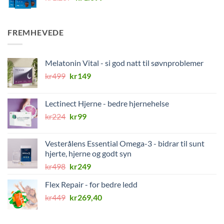
pris
pris
var:
er:
kr1.287.
kr1.099.
FREMHEVEDE
Melatonin Vital - si god natt til søvnproblemer
Opprinnelig
Nåværende
kr
499
kr
149
pris
pris
var:
er:
Lectinect Hjerne - bedre hjernehelse
kr499.
kr149.
Opprinnelig
Nåværende
kr
224
kr
99
pris
pris
var:
er:
Vesterålens Essential Omega-3 - bidrar til sunt
kr224.
kr99.
hjerte, hjerne og godt syn
Opprinnelig
Nåværende
kr
498
kr
249
pris
pris
Flex Repair - for bedre ledd
var:
er:
Opprinnelig
Nåværende
kr
449
kr498.
kr
269,40
kr249.
pris
pris
var:
er: