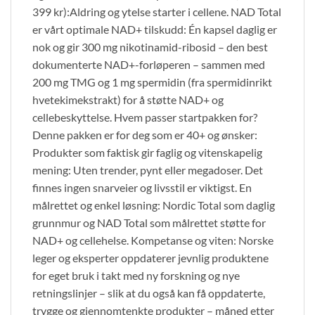
399 kr):Aldring og ytelse starter i cellene. NAD Total
er vårt optimale NAD+ tilskudd: Én kapsel daglig er
nok og gir 300 mg nikotinamid-ribosid – den best
dokumenterte NAD+-forløperen – sammen med
200 mg TMG og 1 mg spermidin (fra spermidinrikt
hvetekimekstrakt) for å støtte NAD+ og
cellebeskyttelse. Hvem passer startpakken for?
Denne pakken er for deg som er 40+ og ønsker:
Produkter som faktisk gir faglig og vitenskapelig
mening: Uten trender, pynt eller megadoser. Det
finnes ingen snarveier og livsstil er viktigst. En
målrettet og enkel løsning: Nordic Total som daglig
grunnmur og NAD Total som målrettet støtte for
NAD+ og cellehelse. Kompetanse og viten: Norske
leger og eksperter oppdaterer jevnlig produktene
for eget bruk i takt med ny forskning og nye
retningslinjer – slik at du også kan få oppdaterte,
trygge og gjennomtenkte produkter – måned etter