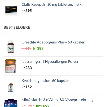
Cialis Reseptfri 10 mg tabletter, 4 stk.
kr
395
BESTSELGERE
Greatlife Adaptogens Plus+ 60 kapsler
Opprinnelig
Nåværende
kr
449
kr
389
pris
pris
var:
er:
Nutramigen 1 Hypoallergen Pulver
kr449.
kr389.
kr
283
Kveldsmagnesium 60 kapsler
kr
152
Mix&Match: 3 x Whey-80 Myseprotein 1 kg
Opprinnelig
Nåværende
kr
1.287
kr
1.099