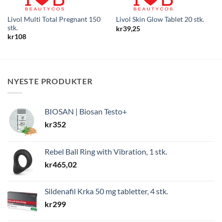
Livol Multi Total Pregnant 150
Livol Skin Glow Tablet 20 stk.
stk.
kr
39,25
kr
108
NYESTE PRODUKTER
BIOSAN | Biosan Testo+
kr
352
Rebel Ball Ring with Vibration, 1 stk.
kr
465,02
Sildenafil Krka 50 mg tabletter, 4 stk.
kr
299