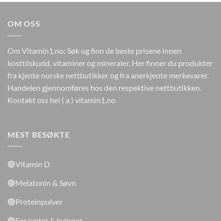
kr449.
kr269,40.
OM OSS
Om Vitamin1.no: Søk og finn de beste prisene innen
kosttilskudd, vitaminer og mineraler. Her finner du produkter
fra kjente norske nettbutikker og fra anerkjente merkevarer.
Handelen gjennomføres hos den respektive nettbutikken.
Kontakt oss hei ( a ) vitamin1.no
MEST BESØKTE
🟢Vitamin D
🟢Melatonin & Søvn
🟢Proteinpulver
🟢For jenter & kvinner