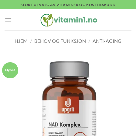
Skip
STORT UTVALG AV VITAMINER OG KOSTTILSKUDD
to
content
HJEM
/
BEHOV OG FUNKSJON
/
ANTI-AGING