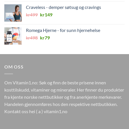
Craveless - demper søtsug og cravings
Opprinnelig
Nåværende
kr
499
kr
149
pris
pris
var:
er:
Romega Hjerne - for sunn hjernehelse
kr499.
kr149.
Opprinnelig
Nåværende
kr
498
kr
79
pris
pris
var:
er:
kr498.
kr79.
OM OSS
Om Vitamin1.no: Søk og finn de beste prisene innen
kosttilskudd, vitaminer og mineraler. Her finner du produkter
fra kjente norske nettbutikker og fra anerkjente merkevarer.
Handelen gjennomføres hos den respektive nettbutikken.
Kontakt oss hei ( a ) vitamin1.no