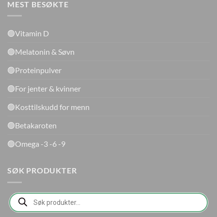
MEST BESØKTE
🟢Vitamin D
🟢Melatonin & Søvn
🟢Proteinpulver
🟢For jenter & kvinner
🟢Kosttilskudd for menn
🟢Betakaroten
🟢Omega -3 -6 -9
SØK PRODUKTER
Products
search