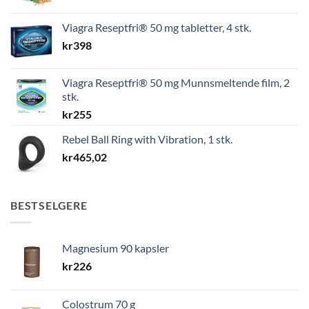
Viagra Reseptfri® 50 mg tabletter, 4 stk.
kr
398
Viagra Reseptfri® 50 mg Munnsmeltende film, 2
stk.
kr
255
Rebel Ball Ring with Vibration, 1 stk.
kr
465,02
BESTSELGERE
Magnesium 90 kapsler
kr
226
Colostrum 70 g