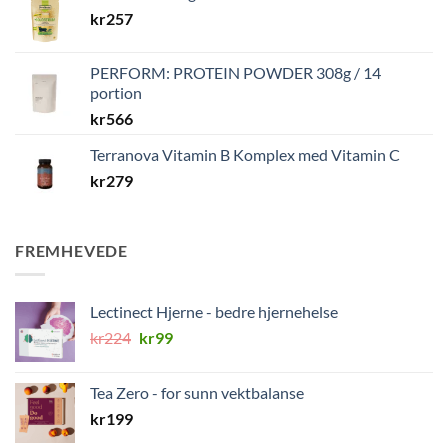
kr
257
PERFORM: PROTEIN POWDER 308g / 14
portion
kr
566
Terranova Vitamin B Komplex med Vitamin C
kr
279
FREMHEVEDE
Lectinect Hjerne - bedre hjernehelse
Opprinnelig
Nåværende
kr
224
kr
99
pris
pris
var:
er:
Tea Zero - for sunn vektbalanse
kr224.
kr99.
kr
199