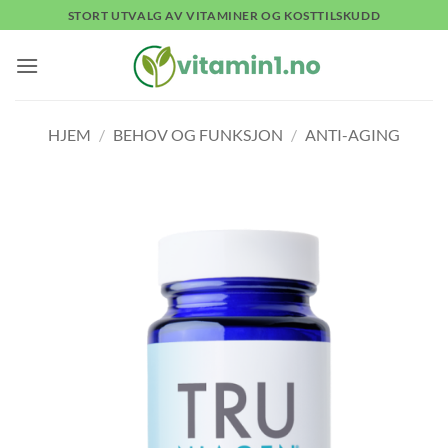
Skip
STORT UTVALG AV VITAMINER OG KOSTTILSKUDD
to
content
HJEM
/
BEHOV OG FUNKSJON
/
ANTI-AGING