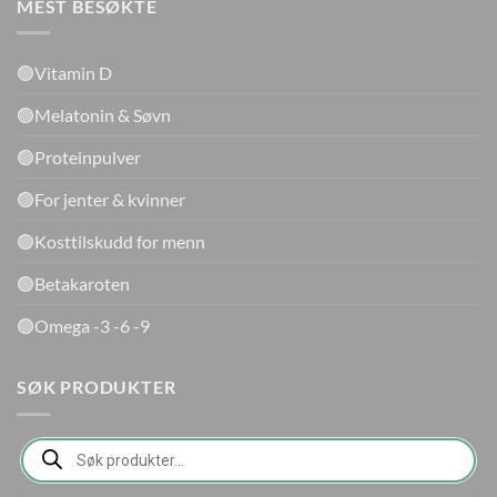
MEST BESØKTE
🟢Vitamin D
🟢Melatonin & Søvn
🟢Proteinpulver
🟢For jenter & kvinner
🟢Kosttilskudd for menn
🟢Betakaroten
🟢Omega -3 -6 -9
SØK PRODUKTER
Products
search