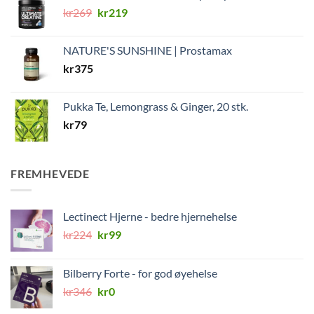
Opprinnelig
Nåværende
kr
269
kr
219
pris
pris
var:
er:
NATURE'S SUNSHINE | Prostamax
kr269.
kr219.
kr
375
Pukka Te, Lemongrass & Ginger, 20 stk.
kr
79
FREMHEVEDE
Lectinect Hjerne - bedre hjernehelse
Opprinnelig
Nåværende
kr
224
kr
99
pris
pris
var:
er:
Bilberry Forte - for god øyehelse
kr224.
kr99.
Opprinnelig
Nåværende
kr
346
kr
0
pris
pris