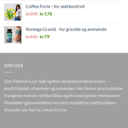
var:
er:
Coffee Forte - for vektkontroll
kr346.
kr0.
Opprinnelig
Nåværende
kr
298
kr
178
pris
pris
var:
er:
Romega Gravid - for gravide og ammende
kr298.
kr178.
Opprinnelig
Nåværende
kr
448
kr
79
pris
pris
var:
er:
kr448.
kr79.
OM OSS
Om Vitamin1.no: Søk og finn de beste prisene innen
kosttilskudd, vitaminer og mineraler. Her finner du produkter
fra kjente norske nettbutikker og fra anerkjente merkevarer.
Handelen gjennomføres hos den respektive nettbutikken.
Kontakt oss hei ( a ) vitamin1.no