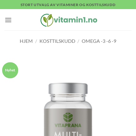
Skip
STORT UTVALG AV VITAMINER OG KOSTTILSKUDD
to
content
HJEM
/
KOSTTILSKUDD
/
OMEGA -3 -6 -9