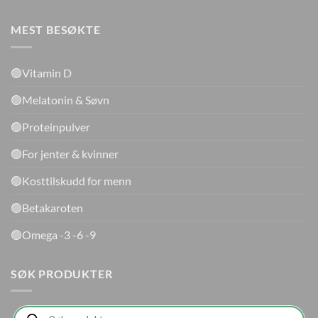
MEST BESØKTE
🟢Vitamin D
🟢Melatonin & Søvn
🟢Proteinpulver
🟢For jenter & kvinner
🟢Kosttilskudd for menn
🟢Betakaroten
🟢Omega -3 -6 -9
SØK PRODUKTER
Products