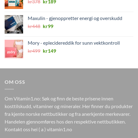
Opprinnelig
Nåværende
kr
378
kr299.
kr
189
kr179.
pris
pris
var:
er:
Maxulin - gjenoppretter energi og overskudd
kr378.
kr189.
Opprinnelig
Nåværende
kr
448
kr
99
pris
pris
var:
er:
Mory - eplecidereddik for sunn vektkontroll
kr448.
kr99.
Opprinnelig
Nåværende
kr
499
kr
149
pris
pris
var:
er:
kr499.
kr149.
OM OSS
Om Vitamin1.no: Søk og finn de beste prisene innen
kosttilskudd, vitaminer og mineraler. Her finner du produkter
fra kjente norske nettbutikker og fra anerkjente merkevarer.
Handelen gjennomføres hos den respektive nettbutikken.
Kontakt oss hei ( a ) vitamin1.no