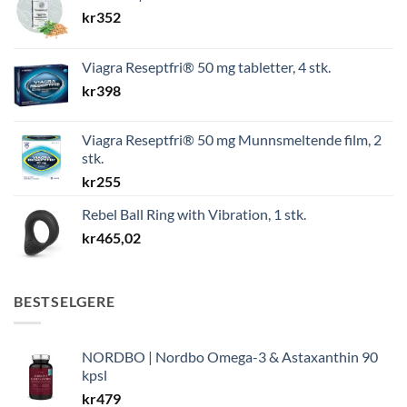
kr
352
Viagra Reseptfri® 50 mg tabletter, 4 stk.
kr
398
Viagra Reseptfri® 50 mg Munnsmeltende film, 2
stk.
kr
255
Rebel Ball Ring with Vibration, 1 stk.
kr
465,02
BESTSELGERE
NORDBO | Nordbo Omega-3 & Astaxanthin 90
kpsl
kr
479