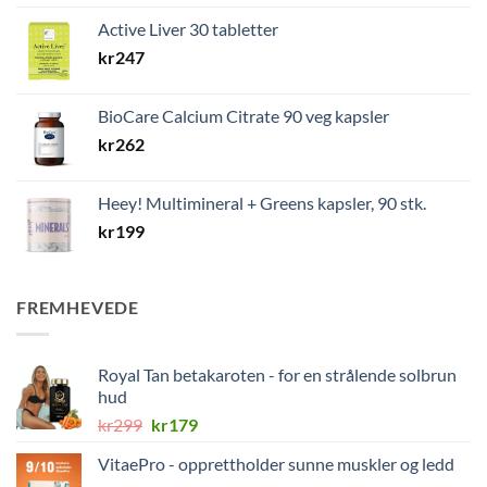
Active Liver 30 tabletter
kr
247
BioCare Calcium Citrate 90 veg kapsler
kr
262
Heey! Multimineral + Greens kapsler, 90 stk.
kr
199
FREMHEVEDE
Royal Tan betakaroten - for en strålende solbrun
hud
Opprinnelig
Nåværende
kr
299
kr
179
pris
pris
VitaePro - opprettholder sunne muskler og ledd
var:
er: