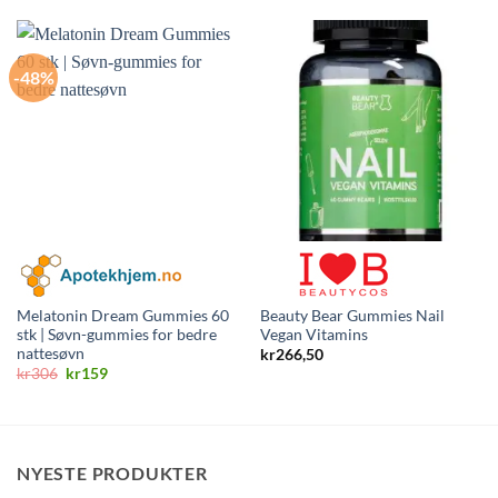
-48%
Melatonin Dream Gummies 60
Beauty Bear Gummies Nail
stk | Søvn-gummies for bedre
Vegan Vitamins
nattesøvn
kr
266,50
Opprinnelig
Nåværende
kr
306
kr
159
pris
pris
var:
er:
kr306.
kr159.
NYESTE PRODUKTER