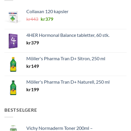
Collaxan 120 kapsler
Opprinnelig
Nåværende
kr
443
kr
379
pris
pris
var:
er:
4HER Hormonal Balance tabletter, 60 stk.
kr443.
kr379.
kr
379
Möller's Pharma Tran D+ Sitron, 250 ml
kr
149
Möller's Pharma Tran D+ Naturell, 250 ml
kr
199
BESTSELGERE
Vichy Normaderm Toner 200ml –