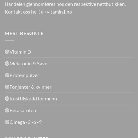
Handelen gjennomføres hos den respektive nettbutikken.
Kontakt oss hei ( a ) vitamin1.no
MEST BESØKTE
🟢Vitamin D
🟢Melatonin & Søvn
🟢Proteinpulver
🟢For jenter & kvinner
🟢Kosttilskudd for menn
🟢Betakaroten
🟢Omega -3 -6 -9