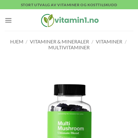
Skip
STORT UTVALG AV VITAMINER OG KOSTTILSKUDD
to
content
HJEM
/
VITAMINER & MINERALER
/
VITAMINER
/
MULTIVITAMINER