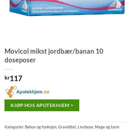
Movicol mikst jordbær/banan 10
doseposer
117
kr
KJØP HOS APOTEKHJEM >
Kategorier:
Behov og funksjon
,
Graviditet
,
Livsfaser
,
Mage og tarm