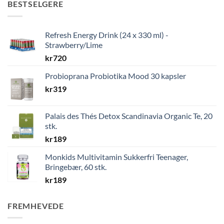
BESTSELGERE
Refresh Energy Drink (24 x 330 ml) -
Strawberry/Lime
kr
720
Probioprana Probiotika Mood 30 kapsler
kr
319
Palais des Thés Detox Scandinavia Organic Te, 20
stk.
kr
189
Monkids Multivitamin Sukkerfri Teenager,
Bringebær, 60 stk.
kr
189
FREMHEVEDE