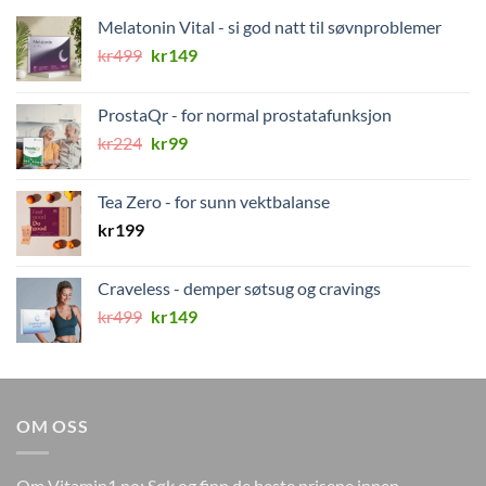
Melatonin Vital - si god natt til søvnproblemer
Opprinnelig
Nåværende
kr
499
kr
149
pris
pris
var:
er:
ProstaQr - for normal prostatafunksjon
kr499.
kr149.
Opprinnelig
Nåværende
kr
224
kr
99
pris
pris
var:
er:
Tea Zero - for sunn vektbalanse
kr224.
kr99.
kr
199
Craveless - demper søtsug og cravings
Opprinnelig
Nåværende
kr
499
kr
149
pris
pris
var:
er:
kr499.
kr149.
OM OSS
Om Vitamin1.no: Søk og finn de beste prisene innen