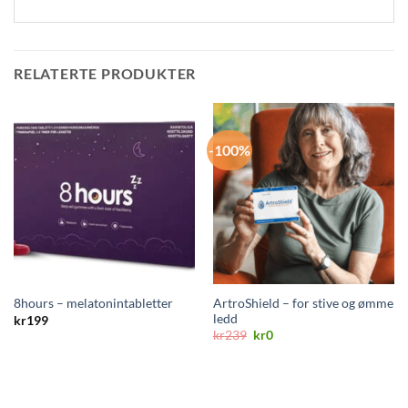
RELATERTE PRODUKTER
-100%
ArtroShield – for stive og ømme
8hours – melatonintabletter
ledd
kr
199
Opprinnelig
Nåværende
kr
239
kr
0
pris
pris
var:
er:
kr239.
kr0.