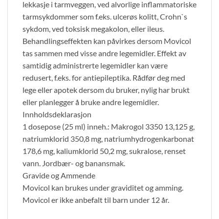
lekkasje i tarmveggen, ved alvorlige inflammatoriske
tarmsykdommer som f.eks. ulcerøs kolitt, Crohn`s
sykdom, ved toksisk megakolon, eller ileus.
Behandlingseffekten kan påvirkes dersom Movicol
tas sammen med visse andre legemidler. Effekt av
samtidig administrerte legemidler kan være
redusert, f.eks. for antiepileptika. Rådfør deg med
lege eller apotek dersom du bruker, nylig har brukt
eller planlegger å bruke andre legemidler.
Innholdsdeklarasjon
1 dosepose (25 ml) inneh.: Makrogol 3350 13,125 g,
natriumklorid 350,8 mg, natriumhydrogenkarbonat
178,6 mg, kaliumklorid 50,2 mg, sukralose, renset
vann. Jordbær- og banansmak.
Gravide og Ammende
Movicol kan brukes under graviditet og amming.
Movicol er ikke anbefalt til barn under 12 år.