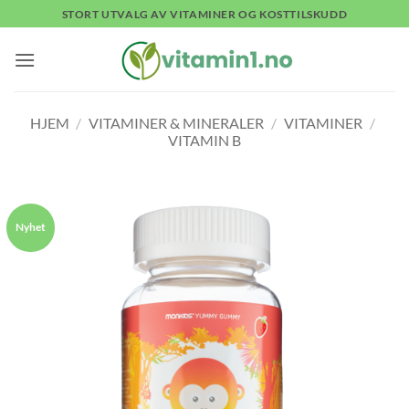
Skip
STORT UTVALG AV VITAMINER OG KOSTTILSKUDD
to
content
HJEM
/
VITAMINER & MINERALER
/
VITAMINER
/
VITAMIN B