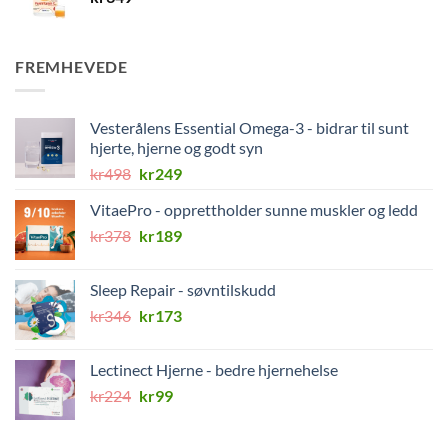
FREMHEVEDE
Vesterålens Essential Omega-3 - bidrar til sunt
hjerte, hjerne og godt syn
Opprinnelig
Nåværende
kr
498
kr
249
pris
pris
VitaePro - opprettholder sunne muskler og ledd
var:
er:
Opprinnelig
Nåværende
kr
378
kr498.
kr
189
kr249.
pris
pris
var:
er:
Sleep Repair - søvntilskudd
kr378.
kr189.
Opprinnelig
Nåværende
kr
346
kr
173
pris
pris
var:
er:
Lectinect Hjerne - bedre hjernehelse
kr346.
kr173.
Opprinnelig
Nåværende
kr
224
kr
99
pris
pris
var:
er: