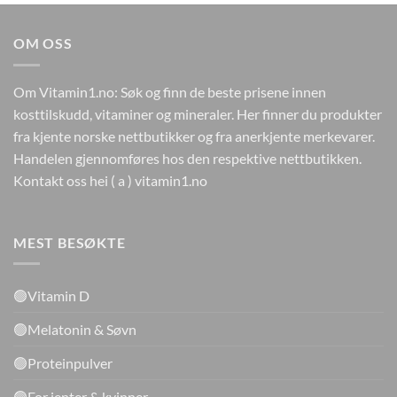
kr224.
kr99.
OM OSS
Om Vitamin1.no: Søk og finn de beste prisene innen
kosttilskudd, vitaminer og mineraler. Her finner du produkter
fra kjente norske nettbutikker og fra anerkjente merkevarer.
Handelen gjennomføres hos den respektive nettbutikken.
Kontakt oss hei ( a ) vitamin1.no
MEST BESØKTE
🟢Vitamin D
🟢Melatonin & Søvn
🟢Proteinpulver
🟢For jenter & kvinner