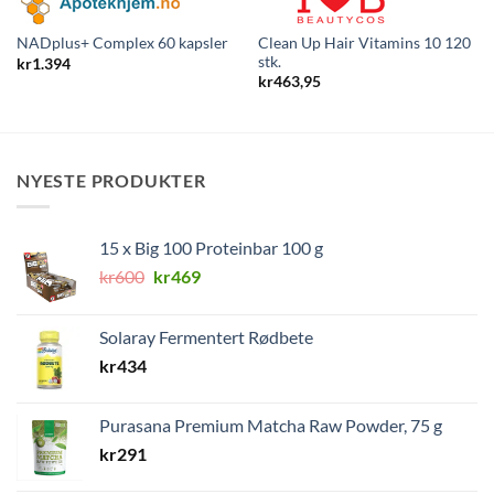
Clean Up Hair Vitamins 10 120
NADplus+ Complex 60 kapsler
stk.
kr
1.394
kr
463,95
NYESTE PRODUKTER
15 x Big 100 Proteinbar 100 g
Opprinnelig
Nåværende
kr
600
kr
469
pris
pris
var:
er:
Solaray Fermentert Rødbete
kr600.
kr469.
kr
434
Purasana Premium Matcha Raw Powder, 75 g
kr
291