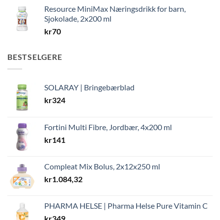
Resource MiniMax Næringsdrikk for barn,
Sjokolade, 2x200 ml
kr
70
BESTSELGERE
SOLARAY | Bringebærblad
kr
324
Fortini Multi Fibre, Jordbær, 4x200 ml
kr
141
Compleat Mix Bolus, 2x12x250 ml
kr
1.084,32
PHARMA HELSE | Pharma Helse Pure Vitamin C
kr
349