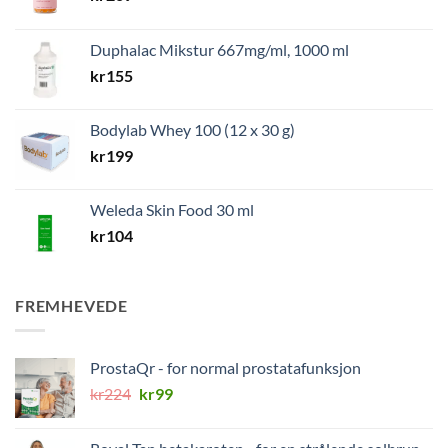
Duphalac Mikstur 667mg/ml, 1000 ml
kr
155
Bodylab Whey 100 (12 x 30 g)
kr
199
Weleda Skin Food 30 ml
kr
104
FREMHEVEDE
ProstaQr - for normal prostatafunksjon
Opprinnelig
Nåværende
kr
224
kr
99
pris
pris
var:
er: