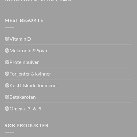
MEST BESØKTE
🟢Vitamin D
🟢Melatonin & Søvn
🟢Proteinpulver
🟢For jenter & kvinner
🟢Kosttilskudd for menn
🟢Betakaroten
🟢Omega -3 -6 -9
SØK PRODUKTER