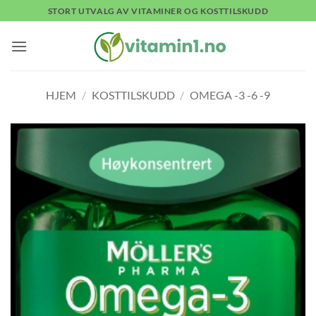
Skip
STORT UTVALG AV VITAMINER OG KOSTTILSKUDD
to
content
HJEM
/
KOSTTILSKUDD
/
OMEGA -3 -6 -9