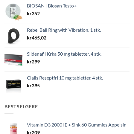
BIOSAN | Biosan Testo+
kr
352
Rebel Ball Ring with Vibration, 1 stk.
kr
465,02
Sildenafil Krka 50 mg tabletter, 4 stk.
kr
299
Cialis Reseptfri 10 mg tabletter, 4 stk.
kr
395
BESTSELGERE
Vitamin D3 2000 IE + Sink 60 Gummies Appelsin
kr
209