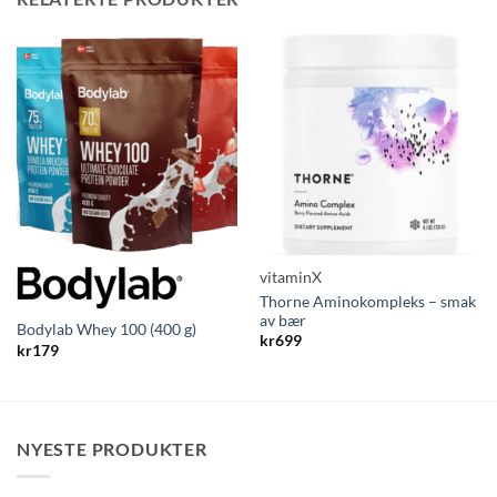
vitaminX
Thorne Aminokompleks – smak
av bær
Bodylab Whey 100 (400 g)
kr
699
kr
179
NYESTE PRODUKTER