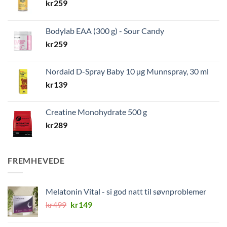
kr
259
Bodylab EAA (300 g) - Sour Candy
kr
259
Nordaid D-Spray Baby 10 µg Munnspray, 30 ml
kr
139
Creatine Monohydrate 500 g
kr
289
FREMHEVEDE
Melatonin Vital - si god natt til søvnproblemer
Opprinnelig
Nåværende
kr
499
kr
149
pris
pris
var:
er: