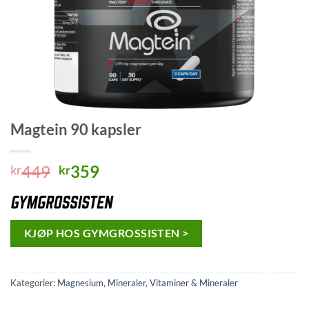
Magtein 90 kapsler
Opprinnelig
Nåværende
449
359
kr
kr
pris
pris
var:
er:
kr449.
kr359.
KJØP HOS GYMGROSSISTEN >
Kategorier:
Magnesium
,
Mineraler
,
Vitaminer & Mineraler