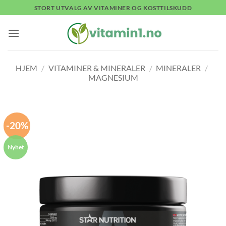
Skip
STORT UTVALG AV VITAMINER OG KOSTTILSKUDD
to
content
HJEM
/
VITAMINER & MINERALER
/
MINERALER
/
MAGNESIUM
-20%