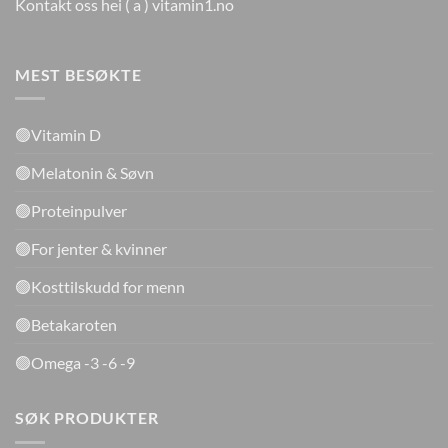
Kontakt oss hei ( a ) vitamin1.no
MEST BESØKTE
🟢Vitamin D
🟢Melatonin & Søvn
🟢Proteinpulver
🟢For jenter & kvinner
🟢Kosttilskudd for menn
🟢Betakaroten
🟢Omega -3 -6 -9
SØK PRODUKTER