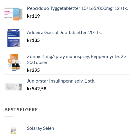
Pepcidduo Tyggetabletter 10/165/800mg, 12 stk.
kr
119
Addeira GascolDuo Tabletter, 20 stk.
kr
135
Zonnic 1 mg/spray munnspray, Peppermynte, 2 x
200 doser
kr
295
Juniorstar Insulinpenn sølv, 1 stk.
kr
542,58
BESTSELGERE
Solaray Selen