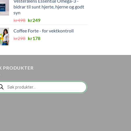
Vesterålens Essential Omega-3 -
kr224.
kr99.
bidrar til sunt hjerte, hjerne og godt
syn
Opprinnelig
Nåværende
kr
498
kr
249
pris
pris
Coffee Forte - for vektkontroll
var:
er:
Opprinnelig
Nåværende
kr
298
kr498.
kr
178
kr249.
pris
pris
var:
er:
kr298.
kr178.
K PRODUKTER
ducts
rch