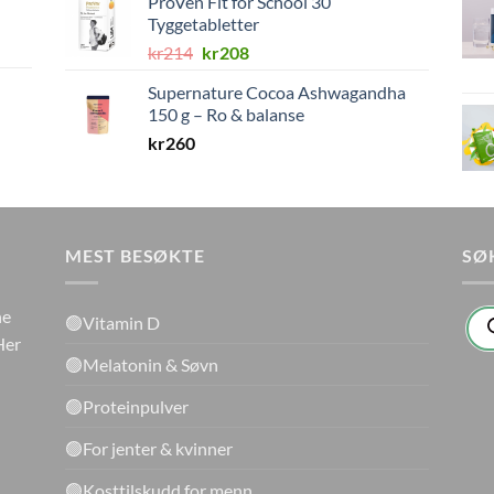
ProVen Fit for School 30
Tyggetabletter
Opprinnelig
Nåværende
kr
214
kr
208
pris
pris
Supernature Cocoa Ashwagandha
var:
er:
150 g – Ro & balanse
kr214.
kr208.
kr
260
MEST BESØKTE
SØ
Pro
ne
🟢Vitamin D
sea
Her
🟢Melatonin & Søvn
🟢Proteinpulver
🟢For jenter & kvinner
🟢Kosttilskudd for menn