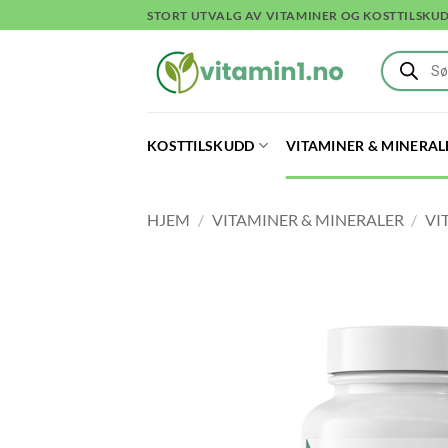
Skip
STORT UTVALG AV VITAMINER OG KOSTTILSKU
to
Products
content
search
KOSTTILSKUDD
VITAMINER & MINERAL
HJEM
/
VITAMINER & MINERALER
/
VI