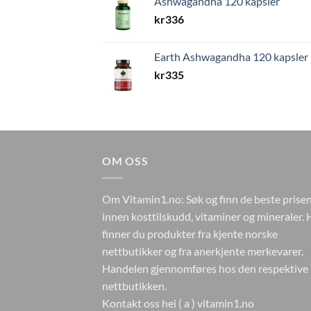
Ashwagandha 120 kapsler
kr
336
Earth Ashwagandha 120 kapsler
kr
335
OM OSS
Om Vitamin1.no: Søk og finn de beste prise
innen kosttilskudd, vitaminer og mineraler. 
finner du produkter fra kjente norske
nettbutikker og fra anerkjente merkevarer.
Handelen gjennomføres hos den respektive
nettbutikken.
Kontakt oss hei ( a ) vitamin1.no