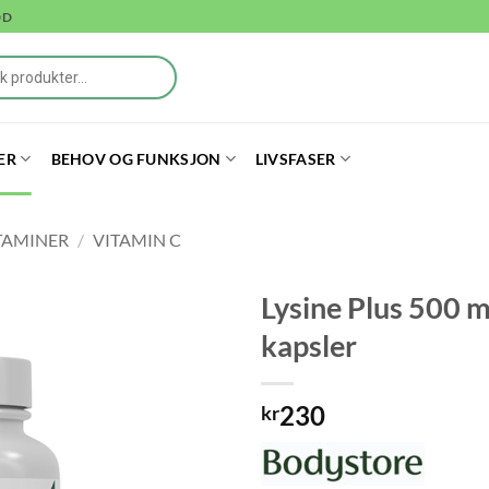
DD
ER
BEHOV OG FUNKSJON
LIVSFASER
TAMINER
/
VITAMIN C
Lysine Plus 500 
kapsler
230
kr