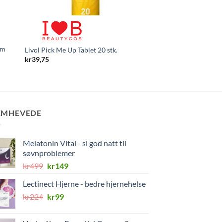
om
Berthelsen Naturpro
Livol Pick Me Up Tablet 20 stk.
Magnesium 240 stk.
kr
39,75
kr
385,50
EMHEVEDE
Melatonin Vital - si god natt til
søvnproblemer
Opprinnelig
Nåværende
kr
499
kr
149
pris
pris
Lectinect Hjerne - bedre hjernehelse
var:
er:
Opprinnelig
Nåværende
kr
224
kr499.
kr
99
kr149.
pris
pris
var:
er: