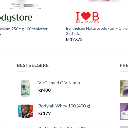
Berthelsen Naturprodukter – Chr
sium 250mg 100 tabletter
250 stk.
5
kr
195,75
BESTSELGERE
FR
VirCil med C-Vitamin
kr
400
Bodylab Whey 100 (400 g)
kr
179