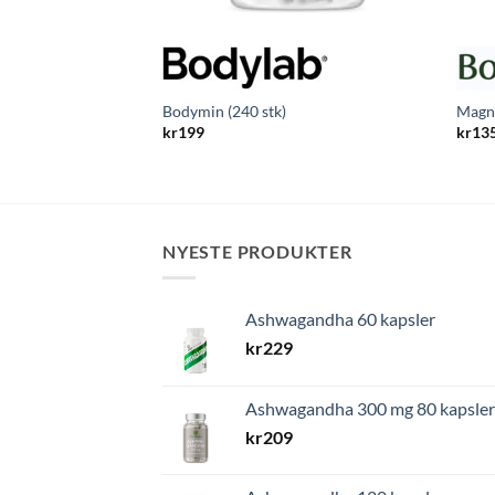
Bodymin (240 stk)
Magne
kr
199
kr
13
NYESTE PRODUKTER
Ashwagandha 60 kapsler
kr
229
Ashwagandha 300 mg 80 kapsler
kr
209