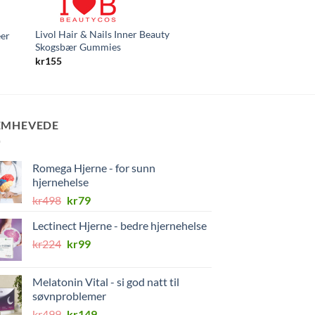
Livol Hair & Nails Inner Beauty
Livol Multi Vitamin 
éer
Skogsbær Gummies
Gummies
kr
155
kr
155
EMHEVEDE
Romega Hjerne - for sunn
hjernehelse
Opprinnelig
Nåværende
kr
498
kr
79
pris
pris
Lectinect Hjerne - bedre hjernehelse
var:
er:
Opprinnelig
Nåværende
kr
224
kr498.
kr
99
kr79.
pris
pris
var:
er:
Melatonin Vital - si god natt til
kr224.
kr99.
søvnproblemer
Opprinnelig
Nåværende
kr
499
kr
149