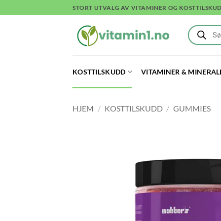
Skip
STORT UTVALG AV VITAMINER OG KOSTTILSKU
to
Products
content
search
KOSTTILSKUDD
VITAMINER & MINERAL
HJEM
/
KOSTTILSKUDD
/
GUMMIES