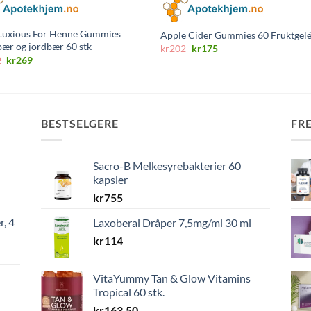
Luxious For Henne Gummies
Apple Cider Gummies 60 Fruktgel
bær og jordbær 60 stk
Opprinnelig
Nåværende
kr
202
kr
175
pris
pris
Opprinnelig
Nåværende
2
kr
269
var:
er:
pris
pris
kr202.
kr175.
var:
er:
kr342.
kr269.
BESTSELGERE
FR
Sacro-B Melkesyrebakterier 60
kapsler
kr
755
r, 4
Laxoberal Dråper 7,5mg/ml 30 ml
kr
114
VitaYummy Tan & Glow Vitamins
Tropical 60 stk.
kr
163,50