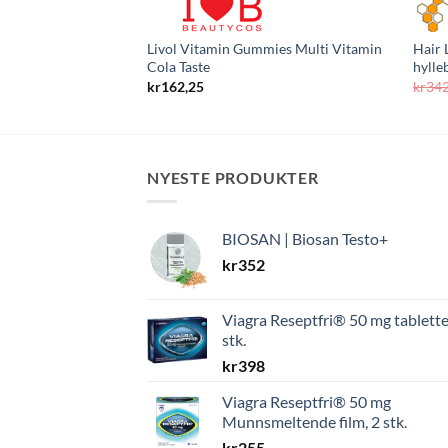
Livol Vitamin Gummies Multi Vitamin
Hair 
Cola Taste
hylle
kr
162,25
kr
34
NYESTE PRODUKTER
BIOSAN | Biosan Testo+
kr
352
Viagra Reseptfri® 50 mg tablette
stk.
kr
398
Viagra Reseptfri® 50 mg
Munnsmeltende film, 2 stk.
kr
255