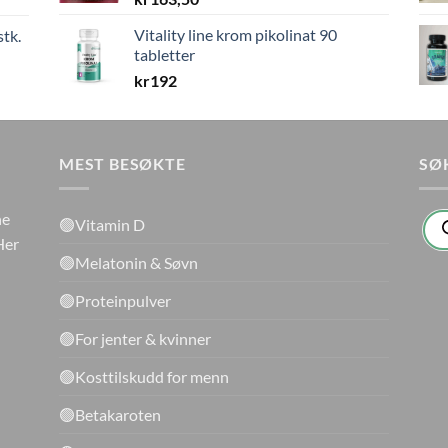
Vitality line krom pikolinat 90
stk.
tabletter
kr
192
MEST BESØKTE
SØ
Pro
ne
🟢Vitamin D
sea
Her
🟢Melatonin & Søvn
🟢Proteinpulver
🟢For jenter & kvinner
🟢Kosttilskudd for menn
🟢Betakaroten