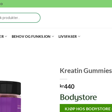
DD
ER
BEHOV OG FUNKSJON
LIVSFASER
Kreatin Gummies 
440
kr
KJØP HOS BODYSTORE 