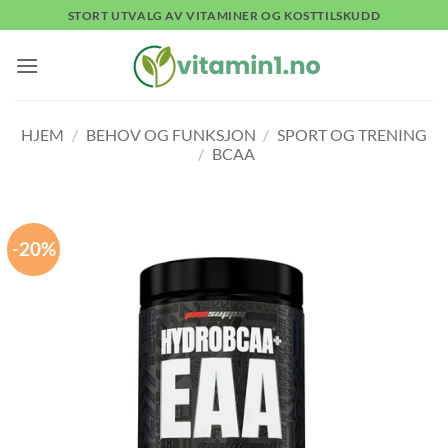
Skip
STORT UTVALG AV VITAMINER OG KOSTTILSKUDD
to
content
HJEM
/
BEHOV OG FUNKSJON
/
SPORT OG TRENING
/
BCAA
-20%