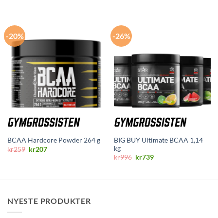
-20%
-26%
BIG BUY Ultimate BCAA 1,14
BCAA Hardcore Powder 264 g
kg
Opprinnelig
Nåværende
kr
259
kr
207
pris
pris
Opprinnelig
Nåværende
kr
996
kr
739
var:
er:
pris
pris
kr259.
kr207.
var:
er:
kr996.
kr739.
NYESTE PRODUKTER