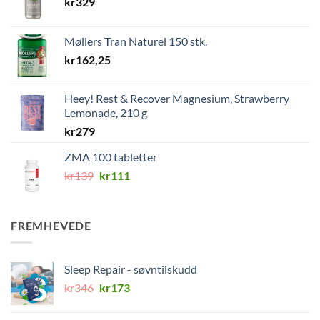
kr
329
Møllers Tran Naturel 150 stk.
kr
162,25
Heey! Rest & Recover Magnesium, Strawberry
Lemonade, 210 g
kr
279
ZMA 100 tabletter
Opprinnelig
Nåværende
kr
139
kr
111
pris
pris
var:
er:
kr139.
kr111.
FREMHEVEDE
Sleep Repair - søvntilskudd
Opprinnelig
Nåværende
kr
346
kr
173
pris
pris
var:
er: