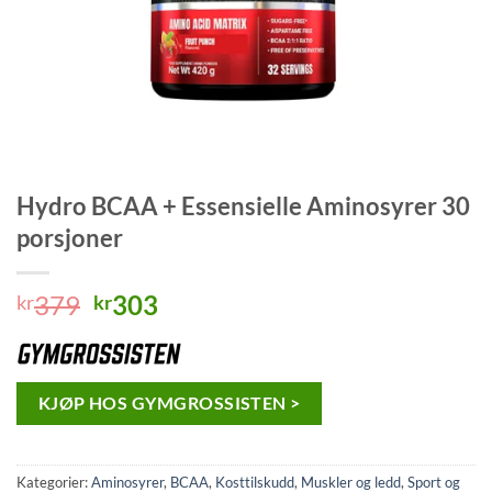
Hydro BCAA + Essensielle Aminosyrer 30
porsjoner
Opprinnelig
Nåværende
379
303
kr
kr
pris
pris
var:
er:
kr379.
kr303.
KJØP HOS GYMGROSSISTEN >
Kategorier:
Aminosyrer
,
BCAA
,
Kosttilskudd
,
Muskler og ledd
,
Sport og