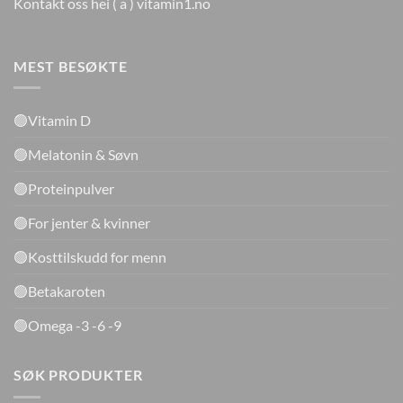
Kontakt oss hei ( a ) vitamin1.no
MEST BESØKTE
🟢Vitamin D
🟢Melatonin & Søvn
🟢Proteinpulver
🟢For jenter & kvinner
🟢Kosttilskudd for menn
🟢Betakaroten
🟢Omega -3 -6 -9
SØK PRODUKTER