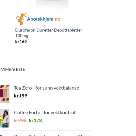
Duroferon Duretter Depottabletter
Longo Vital Feminin 1
100mg
kr
189,75
kr
169
EMHEVEDE
Tea Zero - for sunn vektbalanse
kr
199
Coffee Forte - for vektkontroll
Opprinnelig
Nåværende
kr
298
kr
178
pris
pris
var:
er: