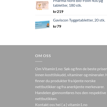
Pharma Nord Bio-Folin 400 µg
tabletter, 180 stk.
kr
219
Gaviscon Tyggetabletter, 20 stk.
kr
79
OM OSS
Om Vitamin1.no: Søk og finn de beste prise
innen kosttilskudd, vitaminer og mineraler. 
finner du produkter fra kjente norske
nettbutikker og fra anerkjente merkevarer.
Handelen gjennomføres hos den respektive
nettbutikken.
Kontakt oss hei ( a ) vitamin1.no