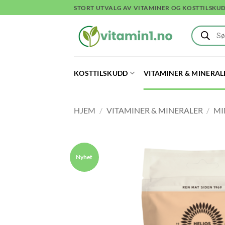
Skip
STORT UTVALG AV VITAMINER OG KOSTTILSKU
to
Products
content
search
KOSTTILSKUDD
VITAMINER & MINERAL
HJEM
/
VITAMINER & MINERALER
/
MI