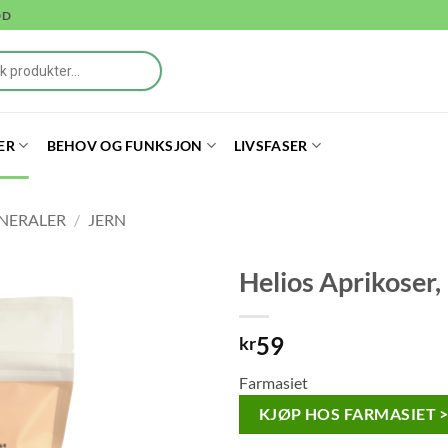
DD
ER
BEHOV OG FUNKSJON
LIVSFASER
NERALER
/
JERN
Helios Aprikoser,
59
kr
Farmasiet
KJØP HOS FARMASIET 