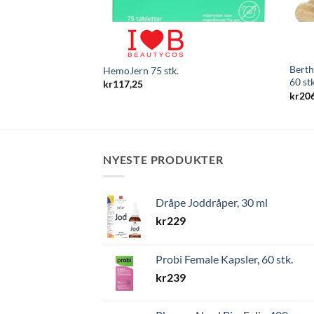
Berth
HemoJern 75 stk.
60 stk
kr
117,25
kr
20
NYESTE PRODUKTER
Dråpe Joddråper, 30 ml
kr
229
Probi Female Kapsler, 60 stk.
kr
239