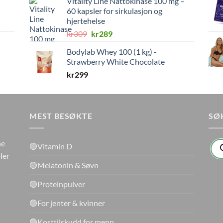
Vitality Line Nattokinase 100 mg –
60 kapsler for sirkulasjon og
hjertehelse
Opprinnelig
Nåværende
kr
309
kr
289
pris
pris
Bodylab Whey 100 (1 kg) -
var:
er:
Strawberry White Chocolate
kr309.
kr289.
kr
299
MEST BESØKTE
SØ
Pro
ne
🟢Vitamin D
sea
Her
🟢Melatonin & Søvn
🟢Proteinpulver
🟢For jenter & kvinner
🟢Kosttilskudd for menn