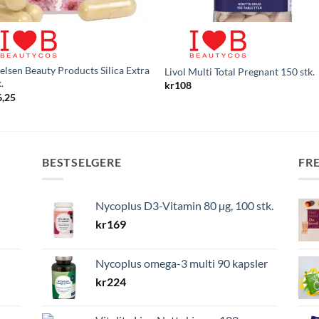
elsen Beauty Products Silica Extra
Livol Multi Total Pregnant 150 stk.
.
kr
108
6,25
BESTSELGERE
FR
Nycoplus D3-Vitamin 80 µg, 100 stk.
kr
169
Nycoplus omega-3 multi 90 kapsler
kr
224