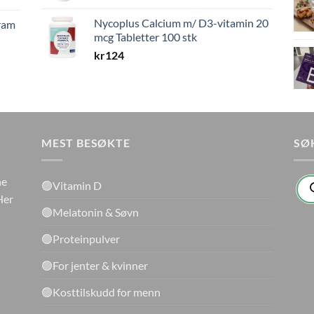
Nycoplus Calcium m/ D3-vitamin 20
gram
mcg Tabletter 100 stk
kr
124
MEST BESØKTE
SØ
Pro
ne
🟢Vitamin D
sea
Her
🟢Melatonin & Søvn
🟢Proteinpulver
🟢For jenter & kvinner
🟢Kosttilskudd for menn