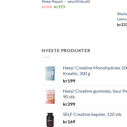
Sleep Repair – søvntilskudd
Opprinnelig
Nåværende
kr
346
kr
173
pris
pris
Welle
var:
er:
kr346.
kr173.
Lemo
kr
23
NYESTE PRODUKTER
Heey! Creatine Monohydrate 1
Kreatin, 300 g
kr
199
Heey! Creatine gummies, Sour Pe
90 stk.
kr
299
SELF Creatine kapsler, 120 stk.
kr
169