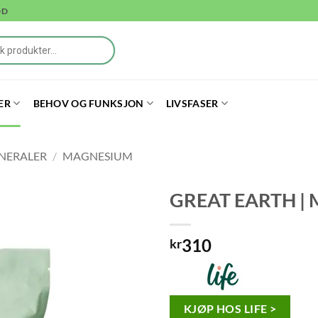
DD
ER
BEHOV OG FUNKSJON
LIVSFASER
NERALER
/
MAGNESIUM
GREAT EARTH | 
310
kr
KJØP HOS LIFE >