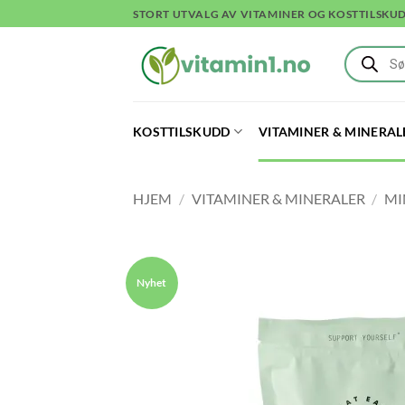
Skip
STORT UTVALG AV VITAMINER OG KOSTTILSKU
to
Products
content
search
KOSTTILSKUDD
VITAMINER & MINERAL
HJEM
/
VITAMINER & MINERALER
/
MI