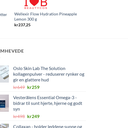
Wellexir Flow Hydration Pineapple
tter
Livol Multi Total Pre
Lemon 300 g
kr
108
kr
237,25
EMHEVEDE
Oslo Skin Lab The Solution
kollagenpulver - reduserer rynker og
gir en glattere hud
Opprinnelig
Nåværende
kr
649
kr
259
pris
pris
Vesterålens Essential Omega-3 -
var:
er:
bidrar til sunt hjerte, hjerne og godt
kr649.
kr259.
syn
Opprinnelig
Nåværende
kr
498
kr
249
pris
pris
Collaxan - holder leddene sunne og
var:
er: