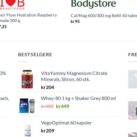
xir Flow Hydration Raspberry
Cal/Mag 600/300 mg Refill 60 table
nade 300 g
kr
95
7,25
BESTSELGERE
FR
00%
VitaYummy Magnesium Citrate
Minerals, Sitron, 60 stk.
kr
204
ach,
Whey-80 1 kg + Shaker Grey 800 ml
Opprinnelig
Nåværende
kr
488
kr
449
pris
pris
var:
er:
VegoOptimal 60 kapsler
kr488.
kr449.
kr
209