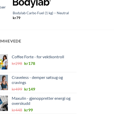
vitaminX
 bær
NOW Tribulus Extre
kr
499
Bodylab Carbo Fuel (1 kg) – Neutral
kr
79
EMHEVEDE
Coffee Forte - for vektkontroll
Opprinnelig
Nåværende
kr
298
kr
178
pris
pris
var:
er:
Craveless - demper søtsug og
kr298.
kr178.
cravings
Opprinnelig
Nåværende
kr
499
kr
149
pris
pris
Maxulin - gjenoppretter energi og
var:
er:
overskudd
kr499.
kr149.
Opprinnelig
Nåværende
kr
448
kr
99