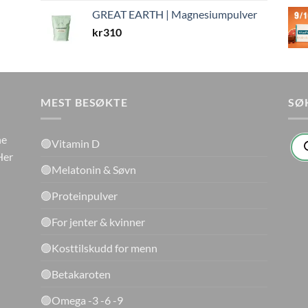
GREAT EARTH | Magnesiumpulver
kr
310
MEST BESØKTE
SØ
Pro
ne
🟢Vitamin D
sea
Her
🟢Melatonin & Søvn
🟢Proteinpulver
🟢For jenter & kvinner
🟢Kosttilskudd for menn
🟢Betakaroten
🟢Omega -3 -6 -9