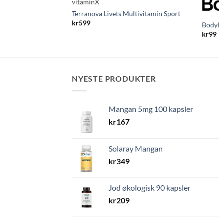
vitaminX
Terranova Livets Multivitamin Sport
kr
599
Bodyl
kr
99
NYESTE PRODUKTER
Mangan 5mg 100 kapsler
kr
167
Solaray Mangan
kr
349
Jod økologisk 90 kapsler
kr
209