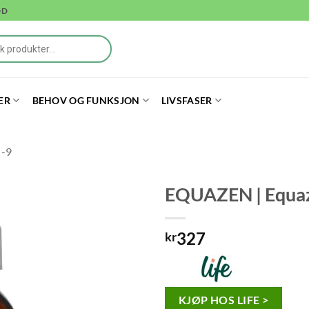
DD
ER
BEHOV OG FUNKSJON
LIVSFASER
 -9
EQUAZEN | Equaz
327
kr
KJØP HOS LIFE >