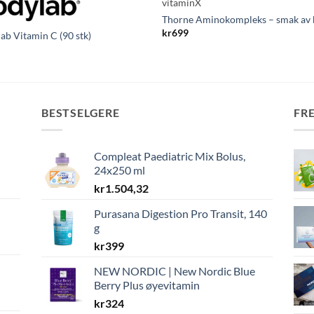
vitaminX
Thorne Aminokompleks – smak av
kr
699
ab Vitamin C (90 stk)
BESTSELGERE
FR
Compleat Paediatric Mix Bolus,
24x250 ml
kr
1.504,32
Purasana Digestion Pro Transit, 140
g
kr
399
NEW NORDIC | New Nordic Blue
Berry Plus øyevitamin
kr
324