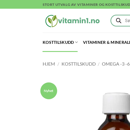
Skip
STORT UTVALG AV VITAMINER OG KOSTTILSKU
to
Products
content
search
KOSTTILSKUDD
VITAMINER & MINERAL
HJEM
/
KOSTTILSKUDD
/
OMEGA -3 -6