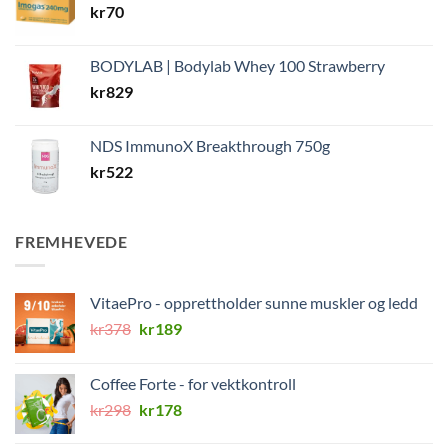
kr
70
BODYLAB | Bodylab Whey 100 Strawberry
kr
829
NDS ImmunoX Breakthrough 750g
kr
522
FREMHEVEDE
VitaePro - opprettholder sunne muskler og ledd
Opprinnelig
Nåværende
kr
378
kr
189
pris
pris
var:
er:
Coffee Forte - for vektkontroll
kr378.
kr189.
Opprinnelig
Nåværende
kr
298
kr
178
pris
pris