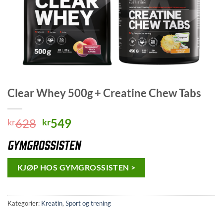
Clear Whey 500g + Creatine Chew Tabs
Opprinnelig
Nåværende
628
549
kr
kr
pris
pris
var:
er:
kr628.
kr549.
KJØP HOS GYMGROSSISTEN >
Kategorier:
Kreatin
,
Sport og trening