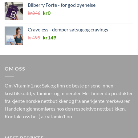
var:
er:
Bilberry Forte - for god øyehelse
kr298.
kr178.
Opprinnelig
Nåværende
kr
346
kr
0
pris
pris
var:
er:
Craveless - demper søtsug og cravings
kr346.
kr0.
Opprinnelig
Nåværende
kr
499
kr
149
pris
pris
var:
er:
kr499.
kr149.
OM OSS
Om Vitamin1.no: Søk og finn de beste prisene innen
kosttilskudd, vitaminer og mineraler. Her finner du produkter
fra kjente norske nettbutikker og fra anerkjente merkevarer.
Handelen gjennomføres hos den respektive nettbutikken.
Kontakt oss hei ( a ) vitamin1.no
MEST BESØKTE