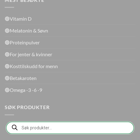
🟢Vitamin D
🟢Melatonin & Søvn
🟢Proteinpulver
🟢For jenter & kvinner
🟢Kosttilskudd for menn
🟢Betakaroten
🟢Omega -3 -6 -9
SØK PRODUKTER
Products
search