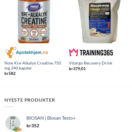
Now Kre-Alkalyn Creatine 750
Vitargo Recovery Drink
mg 240 kapsler
kr
379,01
kr
582
NYESTE PRODUKTER
BIOSAN | Biosan Testo+
kr
352