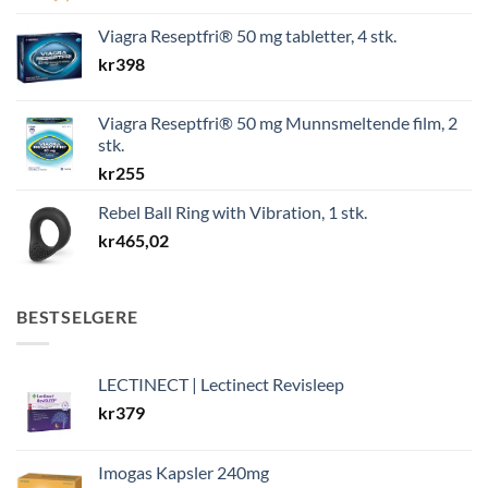
Viagra Reseptfri® 50 mg tabletter, 4 stk.
kr
398
Viagra Reseptfri® 50 mg Munnsmeltende film, 2
stk.
kr
255
Rebel Ball Ring with Vibration, 1 stk.
kr
465,02
BESTSELGERE
LECTINECT | Lectinect Revisleep
kr
379
Imogas Kapsler 240mg