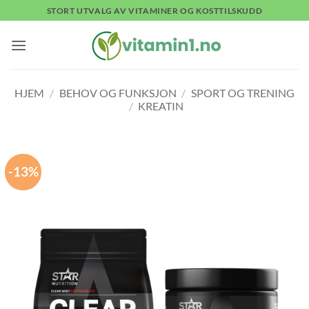
Skip
STORT UTVALG AV VITAMINER OG KOSTTILSKUDD
to
content
HJEM
/
BEHOV OG FUNKSJON
/
SPORT OG TRENING
/
KREATIN
-13%