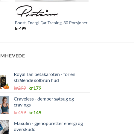
Boozt, Energi Før Trening, 30 Porsjoner
Bodylab BCAA™ (300
kr
499
kr
259
EMHEVEDE
Royal Tan betakaroten - for en
strålende solbrun hud
Opprinnelig
Nåværende
kr
299
kr
179
pris
pris
Craveless - demper søtsug og
var:
er:
cravings
kr299.
kr179.
Opprinnelig
Nåværende
kr
499
kr
149
pris
pris
Maxulin - gjenoppretter energi og
var:
er:
overskudd
kr499.
kr149.