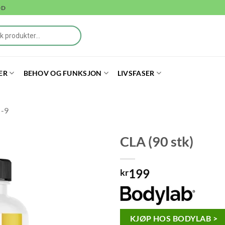
DD
ER
BEHOV OG FUNKSJON
LIVSFASER
 -9
CLA (90 stk)
199
kr
KJØP HOS BODYLAB >