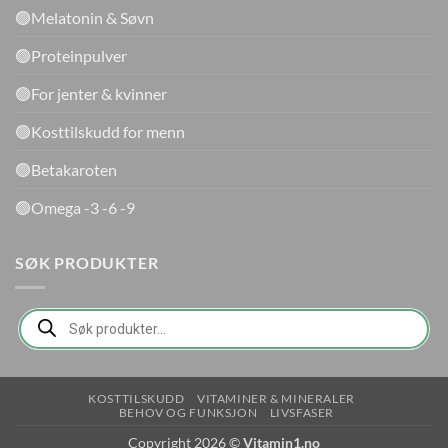
🟢Melatonin & Søvn
🟢Proteinpulver
🟢For jenter & kvinner
🟢Kosttilskudd for menn
🟢Betakaroten
🟢Omega -3 -6 -9
SØK PRODUKTER
Products
search
KOSTTILSKUDD
VITAMINER & MINERALER
BEHOV OG FUNKSJON
LIVSFASER
Copyright 2026 ©
Vitamin1.no