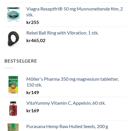
Viagra Reseptfri® 50 mg Munnsmeltende film, 2
stk.
kr
255
Rebel Ball Ring with Vibration, 1 stk.
kr
465,02
BESTSELGERE
Möller's Pharma 350 mg magnesium tabletter,
150 stk.
kr
149
VitaYummy Vitamin C, Appelsin, 60 stk.
kr
169
Purasana Hemp Raw Hulled Seeds, 200 g