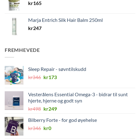
kr
165
Marja Entrich Silk Hair Balm 250ml
kr
247
FREMHEVEDE
Sleep Repair - søvntilskudd
Opprinnelig
Nåværende
kr
346
kr
173
pris
pris
var:
er:
Vesterålens Essential Omega-3 - bidrar til sunt
kr346.
kr173.
hjerte, hjerne og godt syn
Opprinnelig
Nåværende
kr
498
kr
249
pris
pris
Bilberry Forte - for god øyehelse
var:
er:
Opprinnelig
Nåværende
kr
346
kr498.
kr
0
kr249.
pris
pris