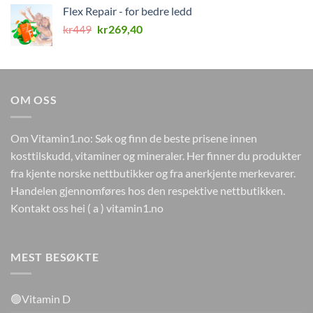
var:
er:
Flex Repair - for bedre ledd
kr346.
kr0.
Opprinnelig
Nåværende
kr
449
kr
269,40
pris
pris
var:
er:
kr449.
kr269,40.
OM OSS
Om Vitamin1.no: Søk og finn de beste prisene innen
kosttilskudd, vitaminer og mineraler. Her finner du produkter
fra kjente norske nettbutikker og fra anerkjente merkevarer.
Handelen gjennomføres hos den respektive nettbutikken.
Kontakt oss hei ( a ) vitamin1.no
MEST BESØKTE
🟢Vitamin D