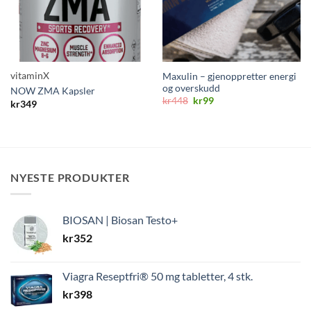
vitaminX
Maxulin – gjenoppretter energi
og overskudd
NOW ZMA Kapsler
Opprinnelig
Nåværende
kr
448
kr
99
kr
349
pris
pris
var:
er:
kr448.
kr99.
NYESTE PRODUKTER
BIOSAN | Biosan Testo+
kr
352
Viagra Reseptfri® 50 mg tabletter, 4 stk.
kr
398