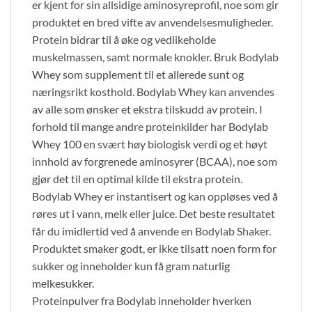
er kjent for sin allsidige aminosyreprofil, noe som gir
produktet en bred vifte av anvendelsesmuligheder.
Protein bidrar til å øke og vedlikeholde
muskelmassen, samt normale knokler. Bruk Bodylab
Whey som supplement til et allerede sunt og
næringsrikt kosthold. Bodylab Whey kan anvendes
av alle som ønsker et ekstra tilskudd av protein. I
forhold til mange andre proteinkilder har Bodylab
Whey 100 en svært høy biologisk verdi og et høyt
innhold av forgrenede aminosyrer (BCAA), noe som
gjør det til en optimal kilde til ekstra protein.
Bodylab Whey er instantisert og kan oppløses ved å
røres ut i vann, melk eller juice. Det beste resultatet
får du imidlertid ved å anvende en Bodylab Shaker.
Produktet smaker godt, er ikke tilsatt noen form for
sukker og inneholder kun få gram naturlig
melkesukker.
Proteinpulver fra Bodylab inneholder hverken