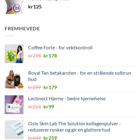
kr
125
FREMHEVEDE
Coffee Forte - for vektkontroll
Opprinnelig
Nåværende
kr
298
kr
178
pris
pris
var:
er:
Royal Tan betakaroten - for en strålende solbrun
kr298.
kr178.
hud
Opprinnelig
Nåværende
kr
299
kr
179
pris
pris
Lectinect Hjerne - bedre hjernehelse
var:
er:
Opprinnelig
Nåværende
kr
224
kr299.
kr
99
kr179.
pris
pris
var:
er:
Oslo Skin Lab The Solution kollagenpulver -
kr224.
kr99.
reduserer rynker og gir en glattere hud
Opprinnelig
Nåværende
kr
649
kr
259