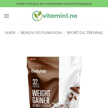
Skip
STORT UTVALG AV VITAMINER OG KOSTTILSKUDD
to
content
HJEM
/
BEHOV OG FUNKSJON
/
SPORT OG TRENING