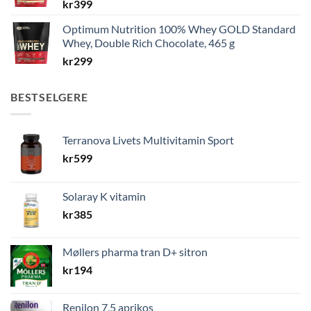
kr
399
Optimum Nutrition 100% Whey GOLD Standard
Whey, Double Rich Chocolate, 465 g
kr
299
BESTSELGERE
Terranova Livets Multivitamin Sport
kr
599
Solaray K vitamin
kr
385
Møllers pharma tran D+ sitron
kr
194
Renilon 7,5 aprikos