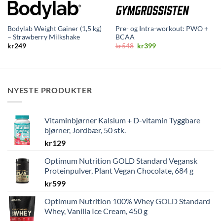
Bodylab Weight Gainer (1,5 kg)
Pre- og Intra-workout: PWO +
– Strawberry Milkshake
BCAA
Opprinnelig
Nåværende
kr
249
kr
548
kr
399
pris
pris
var:
er:
kr548.
kr399.
NYESTE PRODUKTER
Vitaminbjørner Kalsium + D-vitamin Tyggbare
bjørner, Jordbær, 50 stk.
kr
129
Optimum Nutrition GOLD Standard Vegansk
Proteinpulver, Plant Vegan Chocolate, 684 g
kr
599
Optimum Nutrition 100% Whey GOLD Standard
Whey, Vanilla Ice Cream, 450 g