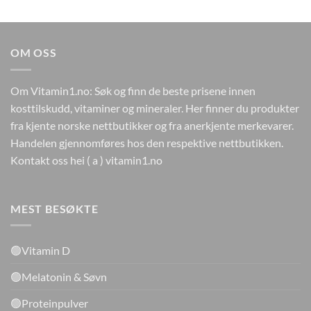
pris
pris
var:
er:
kr649.
kr259.
OM OSS
Om Vitamin1.no: Søk og finn de beste prisene innen
kosttilskudd, vitaminer og mineraler. Her finner du produkter
fra kjente norske nettbutikker og fra anerkjente merkevarer.
Handelen gjennomføres hos den respektive nettbutikken.
Kontakt oss hei ( a ) vitamin1.no
MEST BESØKTE
🟢Vitamin D
🟢Melatonin & Søvn
🟢Proteinpulver