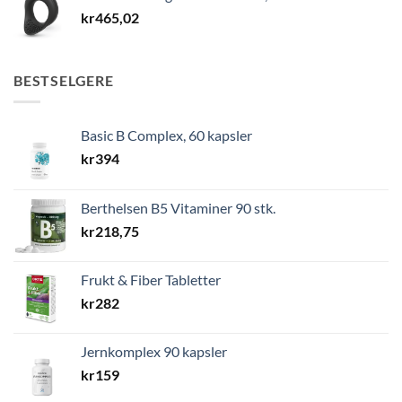
kr
465,02
BESTSELGERE
Basic B Complex, 60 kapsler
kr
394
Berthelsen B5 Vitaminer 90 stk.
kr
218,75
Frukt & Fiber Tabletter
kr
282
Jernkomplex 90 kapsler
kr
159