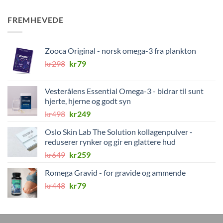
FREMHEVEDE
Zooca Original - norsk omega-3 fra plankton
Opprinnelig
Nåværende
kr
298
kr
79
pris
pris
var:
er:
Vesterålens Essential Omega-3 - bidrar til sunt
kr298.
kr79.
hjerte, hjerne og godt syn
Opprinnelig
Nåværende
kr
498
kr
249
pris
pris
Oslo Skin Lab The Solution kollagenpulver -
var:
er:
reduserer rynker og gir en glattere hud
kr498.
kr249.
Opprinnelig
Nåværende
kr
649
kr
259
pris
pris
Romega Gravid - for gravide og ammende
var:
er:
Opprinnelig
Nåværende
kr
448
kr649.
kr
79
kr259.
pris
pris
var:
er:
kr448.
kr79.