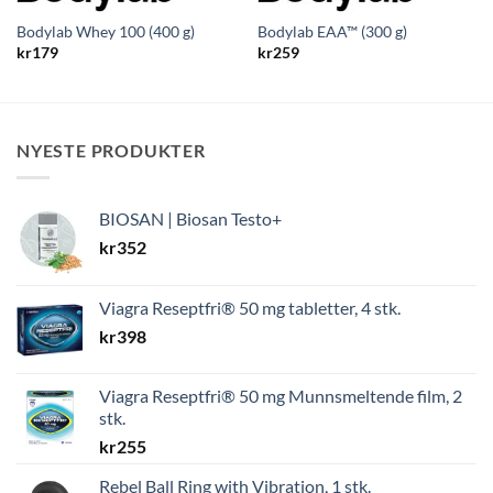
Bodylab Whey 100 (400 g)
Bodylab EAA™ (300 g)
kr
179
kr
259
NYESTE PRODUKTER
BIOSAN | Biosan Testo+
kr
352
Viagra Reseptfri® 50 mg tabletter, 4 stk.
kr
398
Viagra Reseptfri® 50 mg Munnsmeltende film, 2
stk.
kr
255
Rebel Ball Ring with Vibration, 1 stk.