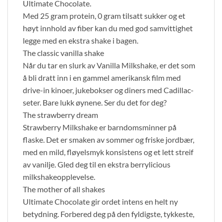
Ultimate Chocolate.
Med 25 gram protein, 0 gram tilsatt sukker og et
høyt innhold av fiber kan du med god samvittighet
legge med en ekstra shake i bagen.
The classic vanilla shake
Når du tar en slurk av Vanilla Milkshake, er det som
å bli dratt inn i en gammel amerikansk film med
drive-in kinoer, jukebokser og diners med Cadillac-
seter. Bare lukk øynene. Ser du det for deg?
The strawberry dream
Strawberry Milkshake er barndomsminner på
flaske. Det er smaken av sommer og friske jordbær,
med en mild, fløyelsmyk konsistens og et lett streif
av vanilje. Gled deg til en ekstra berrylicious
milkshakeopplevelse.
The mother of all shakes
Ultimate Chocolate gir ordet intens en helt ny
betydning. Forbered deg på den fyldigste, tykkeste,