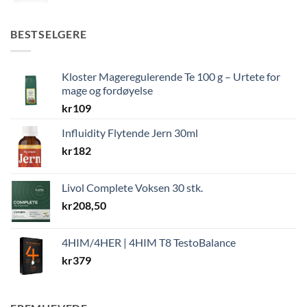
BESTSELGERE
Kloster Mageregulerende Te 100 g – Urtete for
mage og fordøyelse
kr
109
Influidity Flytende Jern 30ml
kr
182
Livol Complete Voksen 30 stk.
kr
208,50
4HIM/4HER | 4HIM T8 TestoBalance
kr
379