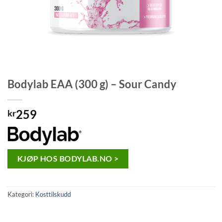
Bodylab EAA (300 g) – Sour Candy
259
kr
KJØP HOS BODYLAB.NO >
Kategori:
Kosttilskudd