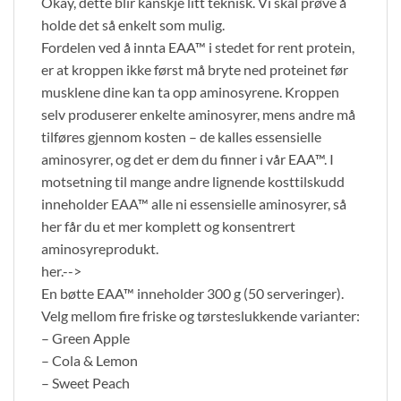
Okay, dette blir kanskje litt teknisk. Vi skal prøve å
holde det så enkelt som mulig.
Fordelen ved å innta EAA™ i stedet for rent protein,
er at kroppen ikke først må bryte ned proteinet før
musklene dine kan ta opp aminosyrene. Kroppen
selv produserer enkelte aminosyrer, mens andre må
tilføres gjennom kosten – de kalles essensielle
aminosyrer, og det er dem du finner i vår EAA™. I
motsetning til mange andre lignende kosttilskudd
inneholder EAA™ alle ni essensielle aminosyrer, så
her får du et mer komplett og konsentrert
aminosyreprodukt.
her.-->
En bøtte EAA™ inneholder 300 g (50 serveringer).
Velg mellom fire friske og tørsteslukkende varianter:
– Green Apple
– Cola & Lemon
– Sweet Peach