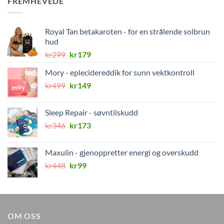
FREMHEVEDE
Royal Tan betakaroten - for en strålende solbrun
hud
Opprinnelig
Nåværende
kr
299
kr
179
pris
pris
Mory - eplecidereddik for sunn vektkontroll
var:
er:
Opprinnelig
Nåværende
kr
499
kr299.
kr
149
kr179.
pris
pris
var:
er:
Sleep Repair - søvntilskudd
kr499.
kr149.
Opprinnelig
Nåværende
kr
346
kr
173
pris
pris
var:
er:
Maxulin - gjenoppretter energi og overskudd
kr346.
kr173.
Opprinnelig
Nåværende
kr
448
kr
99
pris
pris
var:
er:
kr448.
kr99.
OM OSS