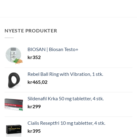
kr448.
kr99.
NYESTE PRODUKTER
BIOSAN | Biosan Testo+
kr
352
Rebel Ball Ring with Vibration, 1 stk.
kr
465,02
Sildenafil Krka 50 mg tabletter, 4 stk.
kr
299
Cialis Reseptfri 10 mg tabletter, 4 stk.
kr
395