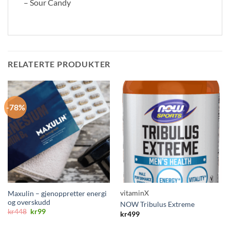
– Sour Candy
RELATERTE PRODUKTER
-78%
vitaminX
Maxulin – gjenoppretter energi
og overskudd
NOW Tribulus Extreme
Opprinnelig
Nåværende
kr
448
kr
99
kr
499
pris
pris
var:
er: