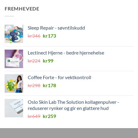
FREMHEVEDE
Sleep Repair - søvntilskudd
Opprinnelig
Nåværende
kr
346
kr
173
pris
pris
var:
er:
Lectinect Hjerne - bedre hjernehelse
kr346.
kr173.
Opprinnelig
Nåværende
kr
224
kr
99
pris
pris
var:
er:
Coffee Forte - for vektkontroll
kr224.
kr99.
Opprinnelig
Nåværende
kr
298
kr
178
pris
pris
var:
er:
Oslo Skin Lab The Solution kollagenpulver -
kr298.
kr178.
reduserer rynker og gir en glattere hud
Opprinnelig
Nåværende
kr
649
kr
259
pris
pris
var:
er:
kr649.
kr259.