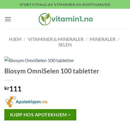
Skip
STORT UTVALG AV VITAMINER OG KOSTTILSKUDD
to
content
HJEM
/
VITAMINER & MINERALER
/
MINERALER
/
SELEN
Biosym OmniSelen 100 tabletter
111
kr
KJØP HOS APOTEKHJEM >