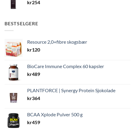
kr
254
BESTSELGERE
Resource 2,0+fibre skogsbær
kr
120
BioCare Immune Complex 60 kapsler
kr
489
PLANTFORCE | Synergy Protein Sjokolade
kr
364
BCAA Xplode Pulver 500 g
kr
459