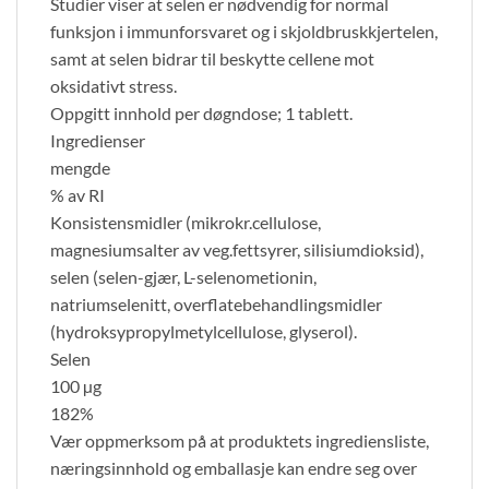
Studier viser at selen er nødvendig for normal
funksjon i immunforsvaret og i skjoldbruskkjertelen,
samt at selen bidrar til beskytte cellene mot
oksidativt stress.
Oppgitt innhold per døgndose; 1 tablett.
Ingredienser
mengde
% av RI
Konsistensmidler (mikrokr.cellulose,
magnesiumsalter av veg.fettsyrer, silisiumdioksid),
selen (selen-gjær, L-selenometionin,
natriumselenitt, overflatebehandlingsmidler
(hydroksypropylmetylcellulose, glyserol).
Selen
100 µg
182%
Vær oppmerksom på at produktets ingrediensliste,
næringsinnhold og emballasje kan endre seg over