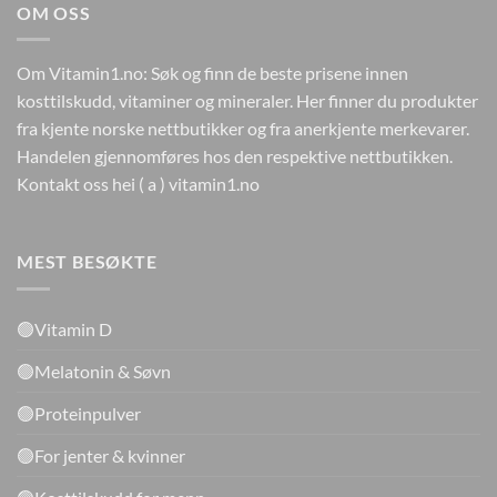
OM OSS
Om Vitamin1.no: Søk og finn de beste prisene innen
kosttilskudd, vitaminer og mineraler. Her finner du produkter
fra kjente norske nettbutikker og fra anerkjente merkevarer.
Handelen gjennomføres hos den respektive nettbutikken.
Kontakt oss hei ( a ) vitamin1.no
MEST BESØKTE
🟢Vitamin D
🟢Melatonin & Søvn
🟢Proteinpulver
🟢For jenter & kvinner