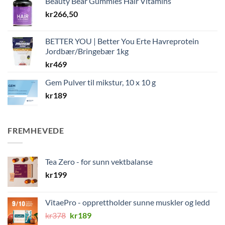
Beauty Bear Gummies Hair Vitamins
var:
er:
kr
266,50
kr214.
kr196.
BETTER YOU | Better You Erte Havreprotein
Jordbær/Bringebær 1kg
kr
469
Gem Pulver til mikstur, 10 x 10 g
kr
189
FREMHEVEDE
Tea Zero - for sunn vektbalanse
kr
199
VitaePro - opprettholder sunne muskler og ledd
Opprinnelig
Nåværende
kr
378
kr
189