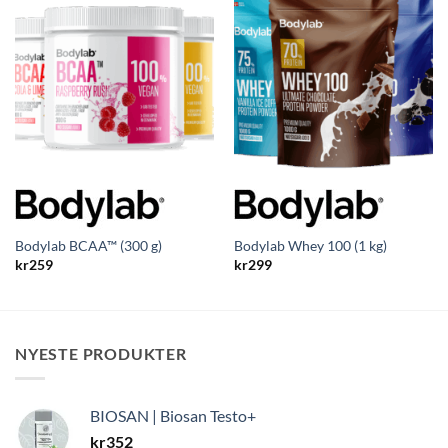
Bodylab BCAA™ (300 g)
Bodylab Whey 100 (1 kg)
kr
259
kr
299
NYESTE PRODUKTER
BIOSAN | Biosan Testo+
kr
352