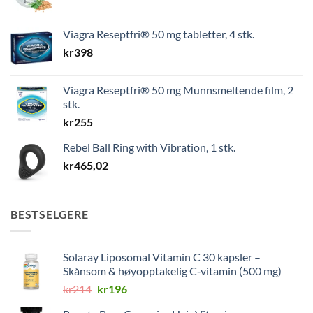
Viagra Reseptfri® 50 mg tabletter, 4 stk.
kr
398
Viagra Reseptfri® 50 mg Munnsmeltende film, 2
stk.
kr
255
Rebel Ball Ring with Vibration, 1 stk.
kr
465,02
BESTSELGERE
Solaray Liposomal Vitamin C 30 kapsler –
Skånsom & høyopptakelig C‑vitamin (500 mg)
Opprinnelig
Nåværende
kr
214
kr
196
pris
pris