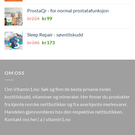
pris
pris
var:
er:
ProstaQr - for normal prostatafunksjon
kr378.
kr189.
Opprinnelig
Nåværende
kr
224
kr
99
pris
pris
var:
er:
Sleep Repair - søvntilskudd
kr224.
kr99.
Opprinnelig
Nåværende
kr
346
kr
173
pris
pris
var:
er:
kr346.
kr173.
OM OSS
Om Vitamin1.no: Søk og finn de beste prisene innen
kosttilskudd, vitaminer og mineraler. Her finner du produkter
fra kjente norske nettbutikker og fra anerkjente merkevarer.
Handelen gjennomføres hos den respektive nettbutikken.
Kontakt oss hei ( a ) vitamin1.no