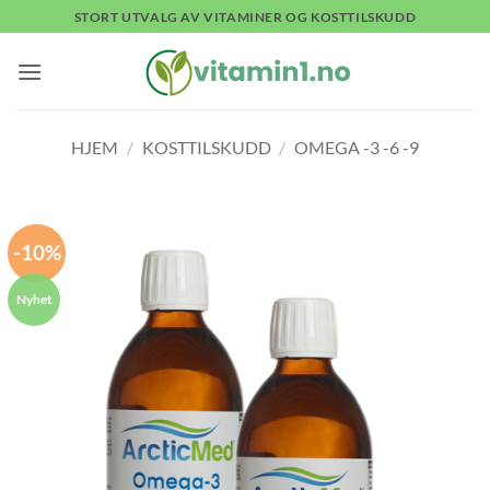
Skip
STORT UTVALG AV VITAMINER OG KOSTTILSKUDD
to
content
HJEM
/
KOSTTILSKUDD
/
OMEGA -3 -6 -9
-10%