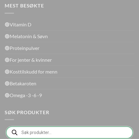
MEST BESØKTE
🟢Vitamin D
🟢Melatonin & Søvn
🟢Proteinpulver
🟢For jenter & kvinner
🟢Kosttilskudd for menn
🟢Betakaroten
🟢Omega -3 -6 -9
SØK PRODUKTER
Products
search