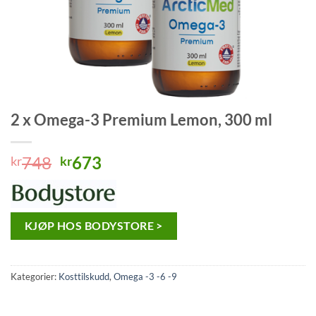
2 x Omega-3 Premium Lemon, 300 ml
Opprinnelig
Nåværende
748
673
kr
kr
pris
pris
var:
er:
kr748.
kr673.
KJØP HOS BODYSTORE >
Kategorier:
Kosttilskudd
,
Omega -3 -6 -9