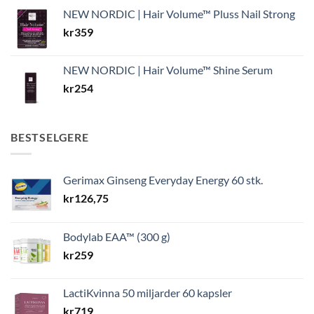
NEW NORDIC | Hair Volume™ Pluss Nail Strong
kr
359
NEW NORDIC | Hair Volume™ Shine Serum
kr
254
BESTSELGERE
Gerimax Ginseng Everyday Energy 60 stk.
kr
126,75
Bodylab EAA™ (300 g)
kr
259
LactiKvinna 50 miljarder 60 kapsler
kr
719