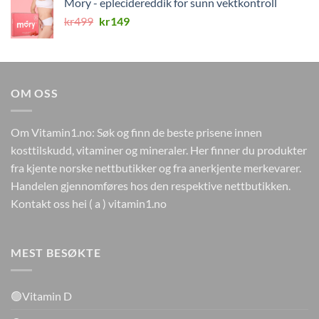
Mory - eplecidereddik for sunn vektkontroll
kr224.
kr0.
Opprinnelig
Nåværende
kr
499
kr
149
pris
pris
var:
er:
kr499.
kr149.
OM OSS
Om Vitamin1.no: Søk og finn de beste prisene innen
kosttilskudd, vitaminer og mineraler. Her finner du produkter
fra kjente norske nettbutikker og fra anerkjente merkevarer.
Handelen gjennomføres hos den respektive nettbutikken.
Kontakt oss hei ( a ) vitamin1.no
MEST BESØKTE
🟢Vitamin D