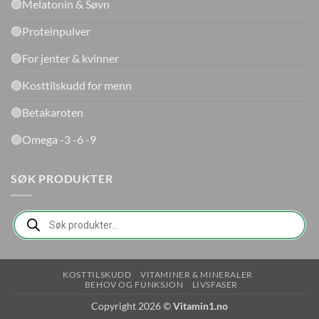
🟢Melatonin & Søvn
🟢Proteinpulver
🟢For jenter & kvinner
🟢Kosttilskudd for menn
🟢Betakaroten
🟢Omega -3 -6 -9
SØK PRODUKTER
Products
search
KOSTTILSKUDD
VITAMINER & MINERALER
BEHOV OG FUNKSJON
LIVSFASER
Copyright 2026 ©
Vitamin1.no