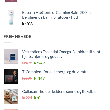
Eucerin AtoControl Calming Balm 200 ml |
Beroligende balm for atopisk hud
kr
208
FREMHEVEDE
Vesterålens Essential Omega-3 - bidrar til sunt
hjerte, hjerne og godt syn
Opprinnelig
Nåværende
kr
498
kr
249
pris
pris
T-Complex - for økt energi og drivkraft
var:
er:
Opprinnelig
Nåværende
kr
579
kr498.
kr
149
kr249.
pris
pris
var:
er:
Collaxan - holder leddene sunne og fleksible
kr579.
kr149.
Opprinnelig
Nåværende
kr
224
kr
0
pris
pris
var:
er: