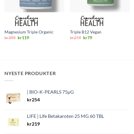
Magnesium Triple Organic
Triple B12 Vegan
Opprinnelig
Nåværende
Opprinnelig
Nåværende
kr
399
kr
119
kr
249
kr
79
pris
pris
pris
pris
var:
er:
var:
er:
kr399.
kr119.
kr249.
kr79.
NYESTE PRODUKTER
| BIO-K-PEARLS 75µG
kr
254
LIFE | Life Betakaroten 25 MG 60 TBL
kr
219