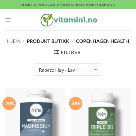
Skip
STORT UTVALG AV VITAMINER OG KOSTTILSKUDD
to
content
HJEM
/
PRODUKT BUTIKK
/
COPENHAGEN HEALTH
FILTRER
-70%
-68%