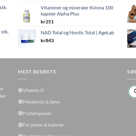
stk.
Vitaminer og mineraler Kvinna 100
kapsler Alpha Plus
kr
251
 stk.
NAD Total og Nordic Total | AgeLab
kr
843
MEST BESØKTE
SØ
Pro
ne
🟢Vitamin D
sea
Her
🟢Melatonin & Søvn
🟢Proteinpulver
🟢For jenter & kvinner