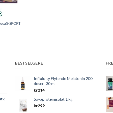
ooca® SPORT
BESTSELGERE
FR
Influidity Flytende Melatonin 200
doser- 30 ml
kr
214
stk.
Soyaproteinisolat 1 kg
kr
299