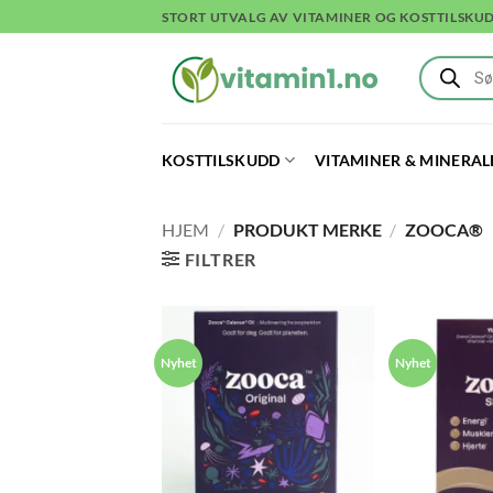
Skip
STORT UTVALG AV VITAMINER OG KOSTTILSKU
to
Products
content
search
KOSTTILSKUDD
VITAMINER & MINERAL
HJEM
/
PRODUKT MERKE
/
ZOOCA®
FILTRER