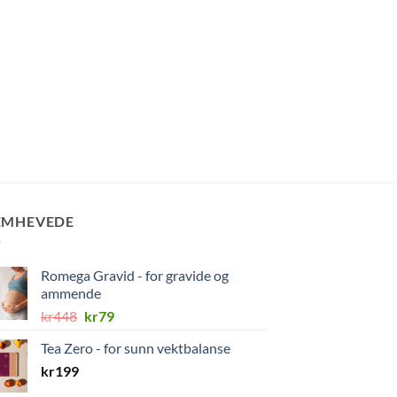
EMHEVEDE
Romega Gravid - for gravide og
ammende
Opprinnelig
Nåværende
kr
448
kr
79
pris
pris
Tea Zero - for sunn vektbalanse
var:
er:
kr
199
kr448.
kr79.