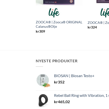
ZOOCA® | Zooca® ORIGINAL
ZOOCA® | Z
Calanus®Olje
kr
324
kr
309
NYESTE PRODUKTER
BIOSAN | Biosan Testo+
kr
352
Rebel Ball Ring with Vibration, 1 
kr
465,02