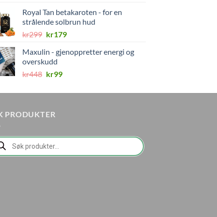
Royal Tan betakaroten - for en
strålende solbrun hud
Opprinnelig
Nåværende
kr
299
kr
179
pris
pris
Maxulin - gjenoppretter energi og
var:
er:
overskudd
kr299.
kr179.
Opprinnelig
Nåværende
kr
448
kr
99
pris
pris
var:
er:
kr448.
kr99.
K PRODUKTER
ducts
rch