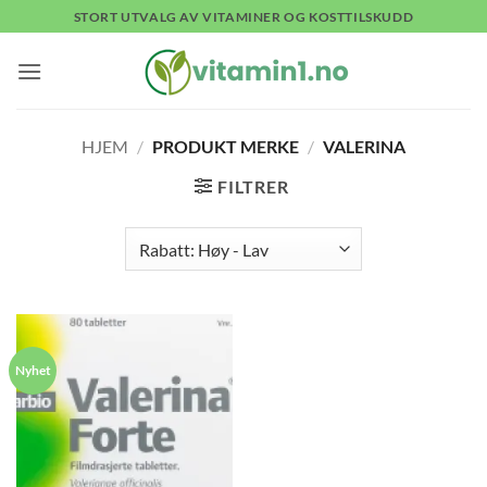
Skip
STORT UTVALG AV VITAMINER OG KOSTTILSKUDD
to
content
HJEM
/
PRODUKT MERKE
/
VALERINA
FILTRER