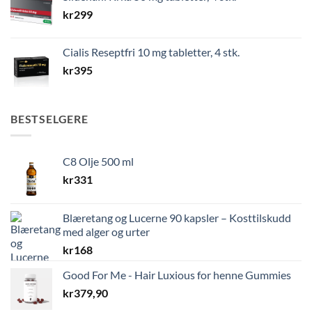
kr
299
Cialis Reseptfri 10 mg tabletter, 4 stk.
kr
395
BESTSELGERE
C8 Olje 500 ml
kr
331
Blæretang og Lucerne 90 kapsler – Kosttilskudd
med alger og urter
kr
168
Good For Me - Hair Luxious for henne Gummies
kr
379,90