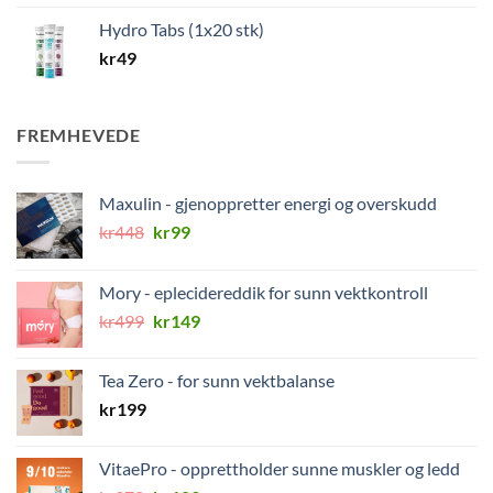
Hydro Tabs (1x20 stk)
kr
49
FREMHEVEDE
Maxulin - gjenoppretter energi og overskudd
Opprinnelig
Nåværende
kr
448
kr
99
pris
pris
var:
er:
Mory - eplecidereddik for sunn vektkontroll
kr448.
kr99.
Opprinnelig
Nåværende
kr
499
kr
149
pris
pris
var:
er:
Tea Zero - for sunn vektbalanse
kr499.
kr149.
kr
199
VitaePro - opprettholder sunne muskler og ledd