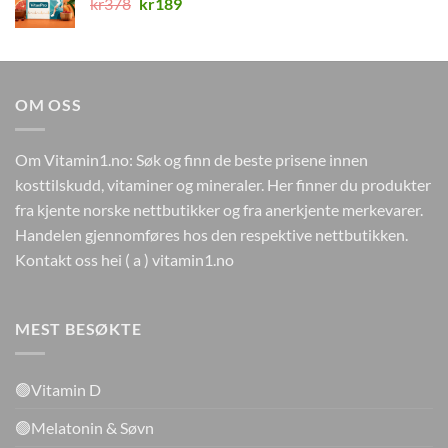
Opprinnelig
Nåværende
kr
378
kr
189
pris
pris
var:
er:
kr378.
kr189.
OM OSS
Om Vitamin1.no: Søk og finn de beste prisene innen
kosttilskudd, vitaminer og mineraler. Her finner du produkter
fra kjente norske nettbutikker og fra anerkjente merkevarer.
Handelen gjennomføres hos den respektive nettbutikken.
Kontakt oss hei ( a ) vitamin1.no
MEST BESØKTE
🟢Vitamin D
🟢Melatonin & Søvn