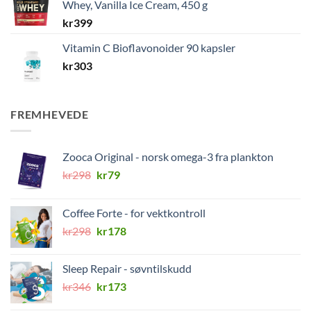
Whey, Vanilla Ice Cream, 450 g
kr
399
Vitamin C Bioflavonoider 90 kapsler
kr
303
FREMHEVEDE
Zooca Original - norsk omega-3 fra plankton
Opprinnelig
Nåværende
kr
298
kr
79
pris
pris
var:
er:
Coffee Forte - for vektkontroll
kr298.
kr79.
Opprinnelig
Nåværende
kr
298
kr
178
pris
pris
var:
er:
Sleep Repair - søvntilskudd
kr298.
kr178.
Opprinnelig
Nåværende
kr
346
kr
173
pris
pris