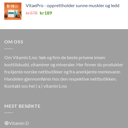
var:
er:
VitaePro - opprettholder sunne muskler og ledd
kr346.
kr173.
Opprinnelig
Nåværende
kr
378
kr
189
pris
pris
var:
er:
kr378.
kr189.
OM OSS
Om Vitamin1.no: Søk og finn de beste prisene innen
kosttilskudd, vitaminer og mineraler. Her finner du produkter
fra kjente norske nettbutikker og fra anerkjente merkevarer.
Handelen gjennomføres hos den respektive nettbutikken.
Kontakt oss hei ( a ) vitamin1.no
MEST BESØKTE
🟢Vitamin D