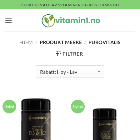
Skip
STORT UTVALG AV VITAMINER OG KOSTTILSKUDD
to
content
HJEM
/
PRODUKT MERKE
/
PUROVITALIS
FILTRER