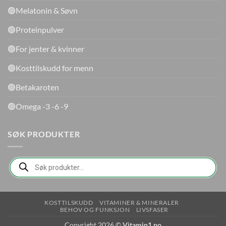
🟢Melatonin & Søvn
🟢Proteinpulver
🟢For jenter & kvinner
🟢Kosttilskudd for menn
🟢Betakaroten
🟢Omega -3 -6 -9
SØK PRODUKTER
Products
search
KOSTTILSKUDD
VITAMINER & MINERALER
BEHOV OG FUNKSJON
LIVSFASER
Copyright 2026 ©
Vitamin1.no