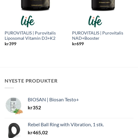
PUROVITALIS | Purovitalis
PUROVITALIS | Purovitalis
Liposomal Vitamin D3+K2
NAD+Booster
kr
399
kr
699
NYESTE PRODUKTER
BIOSAN | Biosan Testo+
kr
352
Rebel Ball Ring with Vibration, 1 stk.
kr
465,02