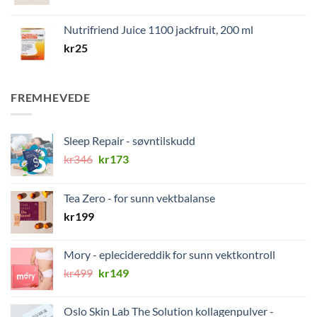
Nutrifriend Juice 1100 jackfruit, 200 ml
kr
25
FREMHEVEDE
Sleep Repair - søvntilskudd
Opprinnelig
Nåværende
kr
346
kr
173
pris
pris
var:
er:
Tea Zero - for sunn vektbalanse
kr346.
kr173.
kr
199
Mory - eplecidereddik for sunn vektkontroll
Opprinnelig
Nåværende
kr
499
kr
149
pris
pris
var:
er:
Oslo Skin Lab The Solution kollagenpulver -
kr499.
kr149.