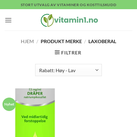
Skip
STORT UTVALG AV VITAMINER OG KOSTTILSKUDD
to
content
HJEM
/
PRODUKT MERKE
/
LAXOBERAL
FILTRER