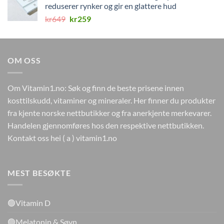
reduserer rynker og gir en glattere hud
Opprinnelig
Nåværende
kr
649
kr
259
pris
pris
var:
er:
kr649.
kr259.
OM OSS
Om Vitamin1.no: Søk og finn de beste prisene innen
kosttilskudd, vitaminer og mineraler. Her finner du produkter
fra kjente norske nettbutikker og fra anerkjente merkevarer.
Handelen gjennomføres hos den respektive nettbutikken.
Kontakt oss hei ( a ) vitamin1.no
MEST BESØKTE
🟢Vitamin D
🟢Melatonin & Søvn