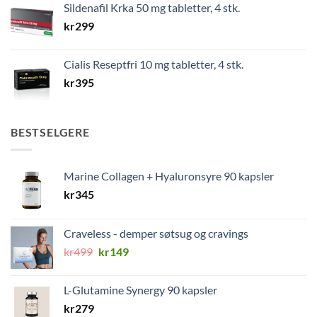
Sildenafil Krka 50 mg tabletter, 4 stk.
kr
299
Cialis Reseptfri 10 mg tabletter, 4 stk.
kr
395
BESTSELGERE
Marine Collagen + Hyaluronsyre 90 kapsler
kr
345
Craveless - demper søtsug og cravings
Opprinnelig
Nåværende
kr
499
kr
149
pris
pris
var:
er:
L-Glutamine Synergy 90 kapsler
kr499.
kr149.
kr
279