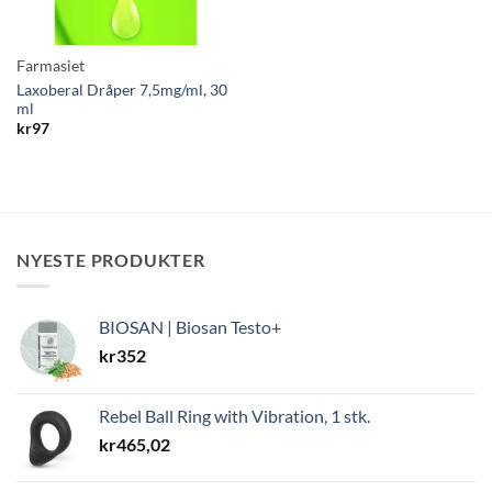
Farmasiet
Laxoberal Dråper 7,5mg/ml, 30
ml
kr
97
NYESTE PRODUKTER
BIOSAN | Biosan Testo+
kr
352
Rebel Ball Ring with Vibration, 1 stk.
kr
465,02