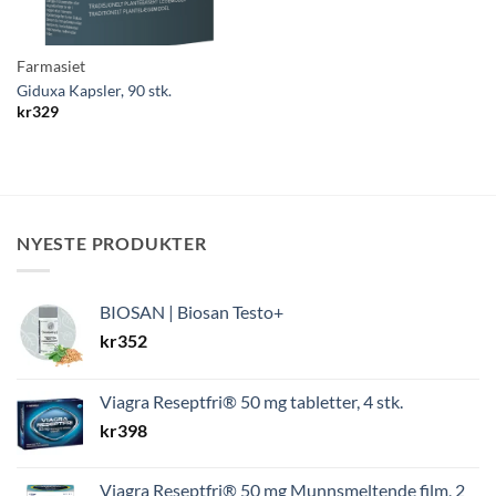
Farmasiet
Giduxa Kapsler, 90 stk.
kr
329
NYESTE PRODUKTER
BIOSAN | Biosan Testo+
kr
352
Viagra Reseptfri® 50 mg tabletter, 4 stk.
kr
398
Viagra Reseptfri® 50 mg Munnsmeltende film, 2