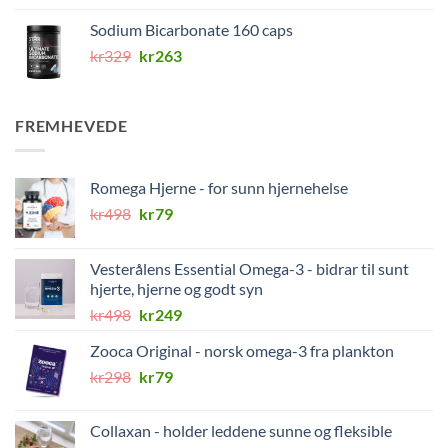
Sodium Bicarbonate 160 caps
Opprinnelig
Nåværende
kr
329
kr
263
pris
pris
var:
er:
kr329.
kr263.
FREMHEVEDE
Romega Hjerne - for sunn hjernehelse
Opprinnelig
Nåværende
kr
498
kr
79
pris
pris
var:
er:
Vesterålens Essential Omega-3 - bidrar til sunt
kr498.
kr79.
hjerte, hjerne og godt syn
Opprinnelig
Nåværende
kr
498
kr
249
pris
pris
Zooca Original - norsk omega-3 fra plankton
var:
er:
Opprinnelig
Nåværende
kr
298
kr498.
kr
79
kr249.
pris
pris
var:
er:
Collaxan - holder leddene sunne og fleksible
kr298.
kr79.