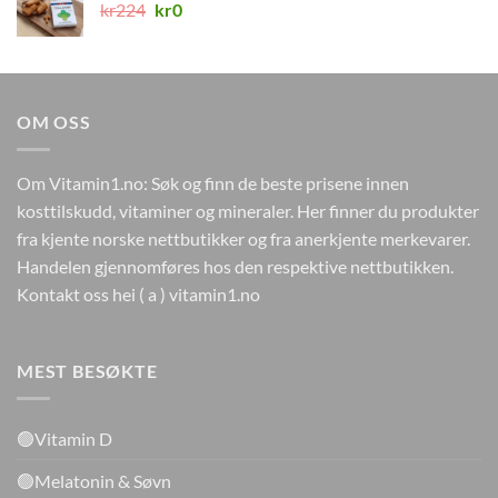
Opprinnelig
Nåværende
kr
224
kr
0
pris
pris
var:
er:
kr224.
kr0.
OM OSS
Om Vitamin1.no: Søk og finn de beste prisene innen
kosttilskudd, vitaminer og mineraler. Her finner du produkter
fra kjente norske nettbutikker og fra anerkjente merkevarer.
Handelen gjennomføres hos den respektive nettbutikken.
Kontakt oss hei ( a ) vitamin1.no
MEST BESØKTE
🟢Vitamin D
🟢Melatonin & Søvn