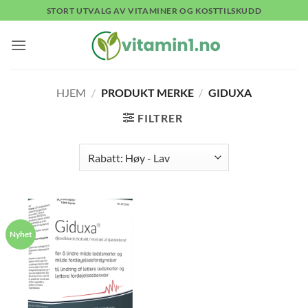
Skip
STORT UTVALG AV VITAMINER OG KOSTTILSKUDD
to
content
HJEM
/
PRODUKT MERKE
/
GIDUXA
FILTRER