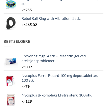
stk.
kr
255
Rebel Ball Ring with Vibration, 1 stk.
kr
465,02
BESTSELGERE
Eroxon Stimgel 4 stk – Reseptfri gel ved
ereksjonsproblemer
kr
309
Nycoplus Ferro-Retard 100 mg depottabletter,
100 stk.
kr
79
Nycoplus B-kompleks Ekstra sterk, 100 stk.
kr
129