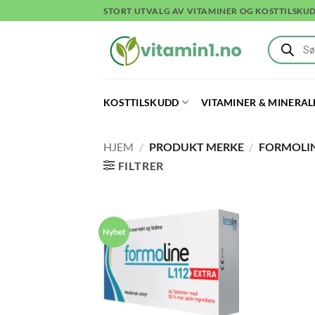
Skip
STORT UTVALG AV VITAMINER OG KOSTTILSKU
to
Products
content
search
KOSTTILSKUDD
VITAMINER & MINERAL
HJEM
/
PRODUKT MERKE
/
FORMOLI
FILTRER