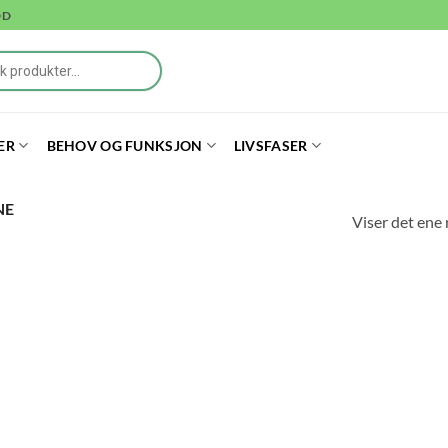
DD
ER
BEHOV OG FUNKSJON
LIVSFASER
NE
Viser det ene 