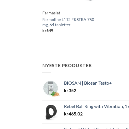
Farmasiet
Formoline L112 EKSTRA 750
mg, 64 tabletter
kr
649
NYESTE PRODUKTER
BIOSAN | Biosan Testo+
kr
352
Rebel Ball Ring with Vibration, 1 
kr
465,02