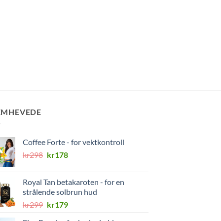
EMHEVEDE
Coffee Forte - for vektkontroll
Opprinnelig
Nåværende
kr
298
kr
178
pris
pris
var:
er:
Royal Tan betakaroten - for en
kr298.
kr178.
strålende solbrun hud
Opprinnelig
Nåværende
kr
299
kr
179
pris
pris