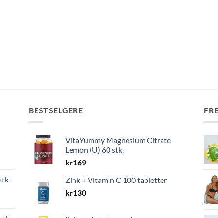
BESTSELGERE
FR
VitaYummy Magnesium Citrate
Lemon (U) 60 stk.
kr
169
stk.
Zink + Vitamin C 100 tabletter
kr
130