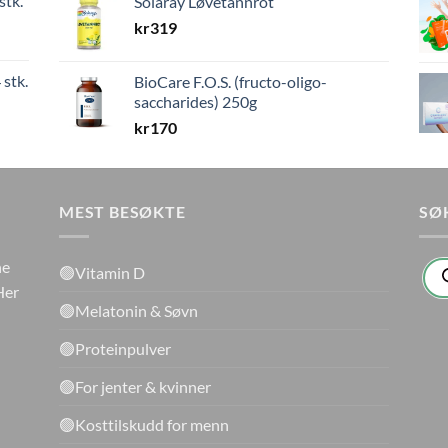
stk.
Solaray Løvetannrot
kr
319
 stk.
BioCare F.O.S. (fructo-oligo-
saccharides) 250g
kr
170
MEST BESØKTE
SØ
Pro
ne
🟢Vitamin D
sea
Her
🟢Melatonin & Søvn
🟢Proteinpulver
🟢For jenter & kvinner
🟢Kosttilskudd for menn