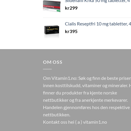
Sildenafil Krka 50 mg tabletter, 4 
kr
299
Cialis Reseptfri 10 mg tabletter, 4
kr
395
OM OSS
Om Vitamin1.no: Søk og finn de beste prise
innen kosttilskudd, vitaminer og mineraler. 
finner du produkter fra kjente norske
nettbutikker og fra anerkjente merkevarer.
Handelen gjennomføres hos den respektive
nettbutikken.
Kontakt oss hei ( a ) vitamin1.no