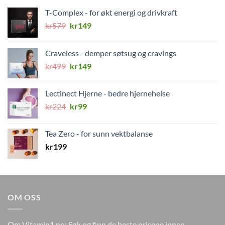
T-Complex - for økt energi og drivkraft
Opprinnelig
Nåværende
kr
579
kr
149
pris
pris
var:
er:
Craveless - demper søtsug og cravings
kr579.
kr149.
Opprinnelig
Nåværende
kr
499
kr
149
pris
pris
var:
er:
Lectinect Hjerne - bedre hjernehelse
kr499.
kr149.
Opprinnelig
Nåværende
kr
224
kr
99
pris
pris
var:
er:
Tea Zero - for sunn vektbalanse
kr224.
kr99.
kr
199
OM OSS
Om Vitamin1.no: Søk og finn de beste prisene innen