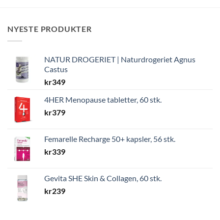
NYESTE PRODUKTER
NATUR DROGERIET | Naturdrogeriet Agnus
Castus
kr
349
4HER Menopause tabletter, 60 stk.
kr
379
Femarelle Recharge 50+ kapsler, 56 stk.
kr
339
Gevita SHE Skin & Collagen, 60 stk.
kr
239