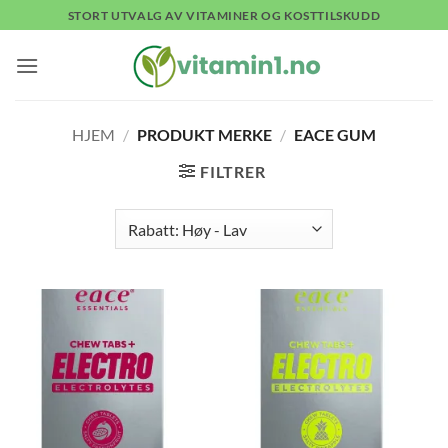
Skip
STORT UTVALG AV VITAMINER OG KOSTTILSKUDD
to
content
HJEM
/
PRODUKT MERKE
/
EACE GUM
FILTRER