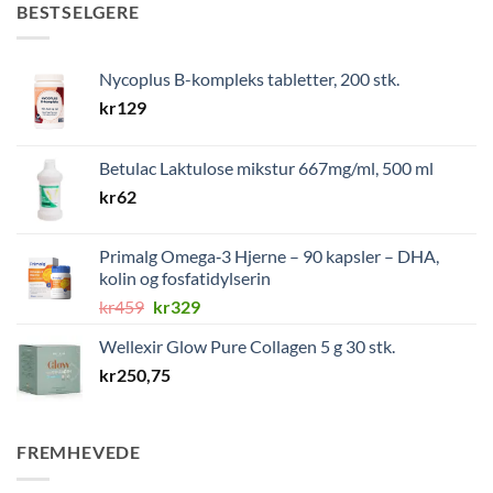
BESTSELGERE
Nycoplus B-kompleks tabletter, 200 stk.
kr
129
Betulac Laktulose mikstur 667mg/ml, 500 ml
kr
62
Primalg Omega‑3 Hjerne – 90 kapsler – DHA,
kolin og fosfatidylserin
Opprinnelig
Nåværende
kr
459
kr
329
pris
pris
Wellexir Glow Pure Collagen 5 g 30 stk.
var:
er:
kr
250,75
kr459.
kr329.
FREMHEVEDE